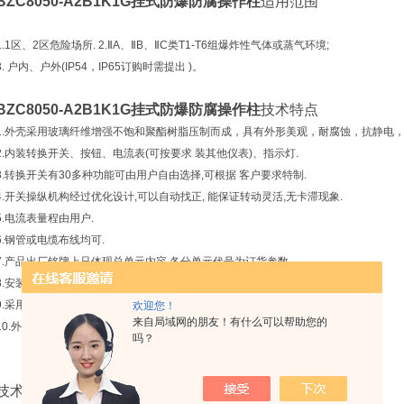
BZC8050-A2B1K1G挂式防爆防腐操作柱
适用范围
1.1区、2区危险场所. 2.ⅡA、ⅡB、ⅡC类T1-T6组爆炸性气体或蒸气环境;
3. 户内、户外(IP54，IP65订购时需提出 )。
BZC8050-A2B1K1G挂式防爆防腐操作柱
技术特点
1.外壳采用玻璃纤维增强不饱和聚酯树脂压制而成，具有外形美观，耐腐蚀，抗静电
2.内装转换开关、按钮、电流表(可按要求 装其他仪表)、指示灯.
3.转换开关有30多种功能可由用户自由选择,可根据 客户要求特制.
4.开关操纵机构经过优化设计,可以自动找正, 能保证转动灵活,无卡滞现象.
5.电流表量程由用户.
6.钢管或电缆布线均可.
7.产品出厂铭牌上只体现总单元内容,各分单元代号为订货参数.
8.安装方式：立式或挂式
9.采用曲路密封结构设计，具有良好的防水防尘性能；
欢迎您！
来自局域网的朋友！有什么可以帮助您的
10.外露紧固件均用不锈钢，采用防掉设计便于用户安装，维护。
吗？
技术参数：