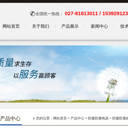
027-81813011 / 15392912
全国统一热线：
网站首页
关于我们
产品展示
新闻中心
技
产品中心
您的位置：
网站首页
>
产品中心
>
防爆防腐电器
>
防爆防腐