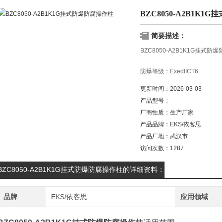
BZC8050-A2B1K
简要描述：
BZC8050-A2B1K1G挂式防
防爆等级：ExedIICT6
更新时间：
2026-03-03
防护等级：IP65
产品型号：
厂商性质：
生产厂家
防腐等级：WF2
产品品牌：
EKS/依客思
电流：10A
产品厂地：
武汉市
访问次数：
1287
电压：220V
BZC8050-A2B1K1G挂式防爆防腐操作柱的详细资料：
品牌
EKS/依客思
应用领域