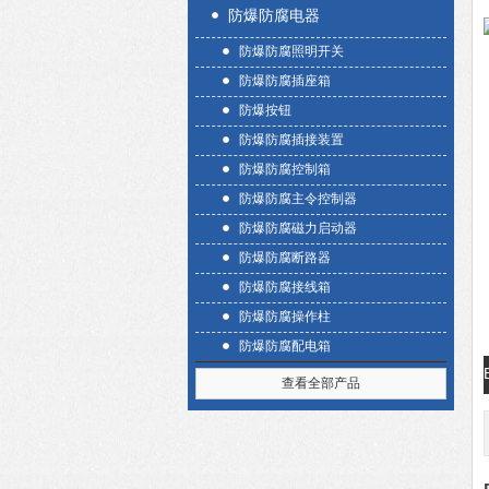
防爆防腐电器
防爆防腐照明开关
防爆防腐插座箱
防爆按钮
防爆防腐插接装置
防爆防腐控制箱
防爆防腐主令控制器
防爆防腐磁力启动器
防爆防腐断路器
防爆防腐接线箱
防爆防腐操作柱
防爆防腐配电箱
查看全部产品