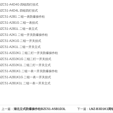
BZC51-A4D4G 四钮四灯挂式
BZC51-A4D4L 四钮四灯挂式
BZC51-A2B1 二钮一表防爆操作柱
BZC51-A2B1G 二钮一表挂式
BZC51-A2B1L 二钮一表立式
BZC51-A2K1 二钮一开关防爆操作柱
BZC51-A2K1G 二钮一开关挂式
BZC51-A2K1L 二钮一开关立式
BZC51-A2D2K1 二钮二灯一开关防爆操作柱
BZC51-A2D2K1G 二钮二灯一开关挂式
BZC51-A2D2K1L 二钮二灯一开关立式
BZC51-A2B1K1 二钮一表一开关防爆操作柱
BZC51-A2B1K1G 二钮一表一开关挂式
BZC51-A2B1K1L 二钮一表一开关立式
上一篇：
湖北立式防爆操作柱BZC51-A5B1D3L
下一篇：
LNZ-B3D1K