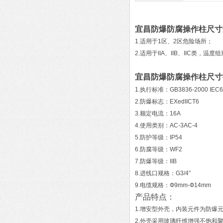
宜昌防爆防腐操作柱尺寸
1.适用于1区、2区危险场所；
2.适用于IIA、IIB、IIC类，温
宜昌防爆防腐操作柱尺寸
1.执行标准：GB3836-2000 IEC
2.防爆标志：EXedIICT6
3.额定电流：16A
4.使用类别：AC-3AC-4
5.防护等级：IP54
6.防腐等级：WF2
7.防爆等级：IIB
8.进线口规格：G3/4”
9.电缆规格：Ф9mm-Ф14mm
产品特点：
1.增安型外壳，内装元件为防爆
2.外壳采用玻璃纤维增强不饱和