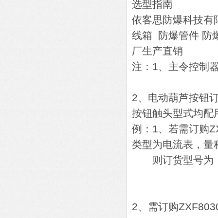
选型指南
依客思防爆科技有
线箱 防爆管件 防
厂生产直销
注：1、主令控制器订
2、电动葫芦按钮订
按钮触头型式均配
例：1、若需订购Z
类型为电流表，量程
则订货型号为：ZXF
A1-1A(
K1-
2、需订购ZXF80