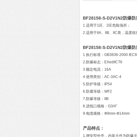
BF28158-S-D2V1N2防
1.适用于1区、2区危险场所；
2.适用于IIA、IIB、IIC类，温
BF28158-S-D2V1N2防
1.执行标准：GB3836-2000 IEC
2.防爆标志：EXedIICT6
3.额定电流：16A
4.使用类别：AC-3AC-4
5.防护等级：IP54
6.防腐等级：WF2
7.防爆等级：IIB
8.进线口规格：G3/4”
9.电缆规格：Ф9mm-Ф14mm
产品特点：
1.增安型外壳，内装元件为防爆