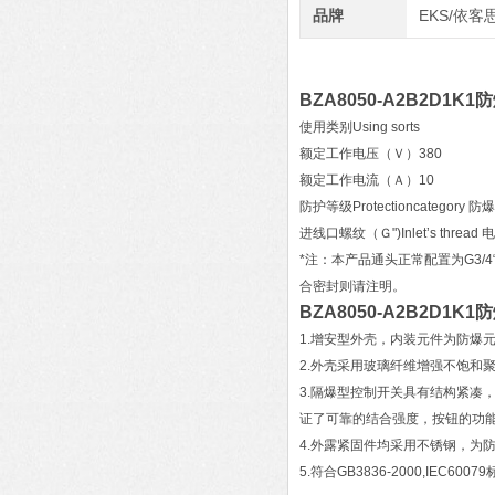
品牌
EKS/依客
BZA8050-A2B2D1
使用类别Using sorts
额定工作电压（Ｖ）380
额定工作电流（Ａ）10
防护等级Protectioncategory 防爆
进线口螺纹（Ｇ")Inlet’s thread
*注：本产品通头正常配置为G3/
合密封则请注明。
BZA8050-A2B2D1
1.增安型外壳，内装元件为防爆
2.外壳采用玻璃纤维增强不饱和
3.隔爆型控制开关具有结构紧凑
证了可靠的结合强度，按钮的功能
4.外露紧固件均采用不锈钢，为
5.符合GB3836-2000,IEC600