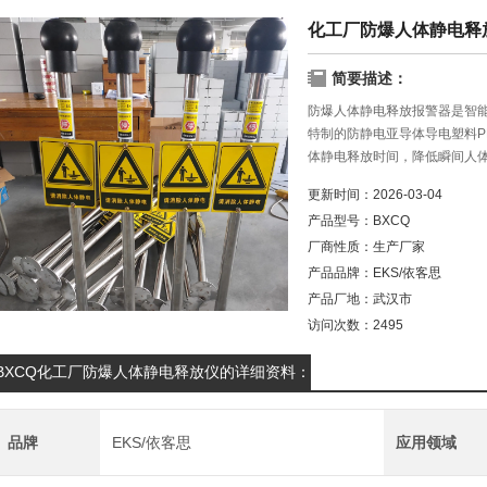
化工厂防爆人体静电释
简要描述：
防爆人体静电释放报警器是智
特制的防静电亚导体导电塑料P
体静电释放时间，降低瞬间人
化工厂防爆人体静电释放仪
更新时间：
2026-03-04
产品型号：
BXCQ
厂商性质：
生产厂家
产品品牌：
EKS/依客思
产品厂地：
武汉市
访问次数：
2495
BXCQ化工厂防爆人体静电释放仪的详细资料：
品牌
EKS/依客思
应用领域