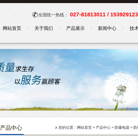
027-81813011 / 15392912
全国统一热线：
网站首页
关于我们
产品展示
新闻中心
技
产品中心
您的位置：
网站首页
>
产品中心
>
防爆电器
>
防