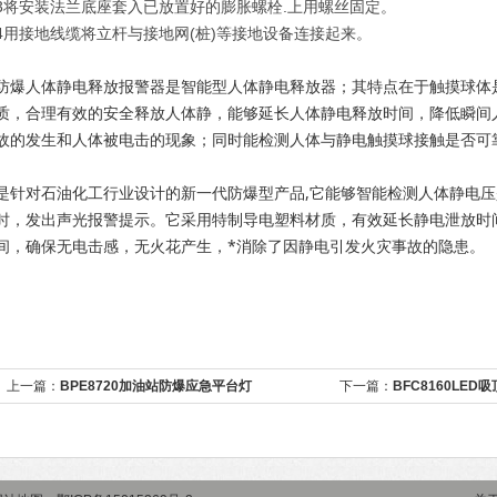
3将安装法兰底座套入已放置好的膨胀螺栓.上用螺丝固定。
4用接地线缆将立杆与接地网(桩)等接地设备连接起来。
防爆人体静电释放报警器是智能型人体静电释放器；其特点在于触摸球体
质，合理有效的安全释放人体静，能够延长人体静电释放时间，降低瞬间
故的发生和人体被电击的现象；同时能检测人体与静电触摸球接触是否可
是针对石油化工行业设计的新一代防爆型产品
,它能够智能检测人体静电
时，发出声光报警提示。它采用特制导电塑料材质，有效延长静电泄放时
间，确保无电击感，无火花产生，*消除了因静电引发火灾事故的隐患。
上一篇：
BPE8720加油站防爆应急平台灯
下一篇：
BFC8160LE