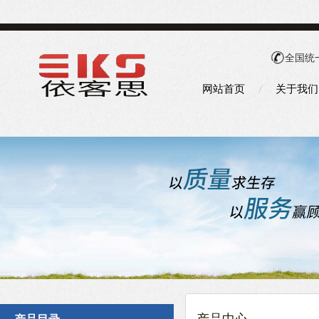
全国统
网站首页
关于我们