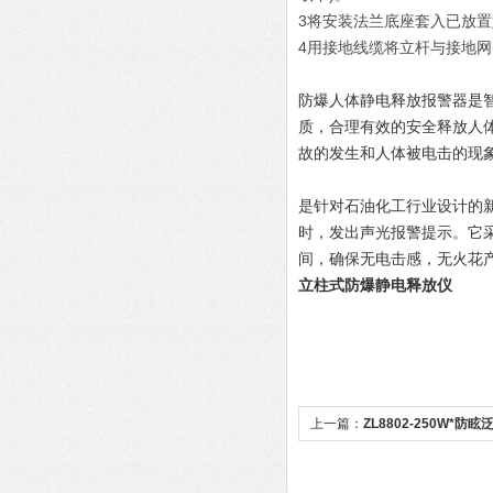
3将安装法兰底座套入已放置
4用接地线缆将立杆与接地网
防爆人体静电释放报警器是
质，合理有效的安全释放人
故的发生和人体被电击的现
是针对石油化工行业设计的
时，发出声光报警提示。它
间，确保无电击感，无火花
立柱式防爆静电释放仪
上一篇：
ZL8802-250W*防