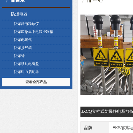
产品中心
产品目录
防爆电器
防爆静电释放仪
防爆应急集中电源控制箱
防爆电暖气
防爆接线箱
防爆钟
防爆移动电缆盘
防爆磁力启动器
查看全部产品
BXCQ立柱式防爆静电释放
品牌
EKS/依客