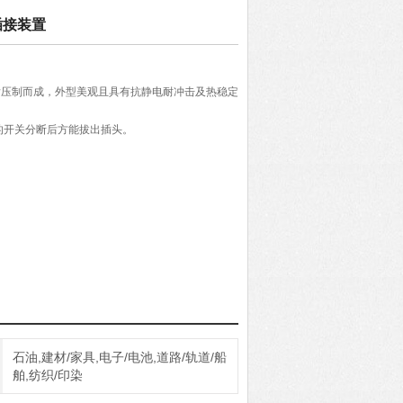
腐插接装置
脂压制而成，外型美观且具有抗静电耐冲击及热稳定
内的开关分断后方能拔出插头。
置
石油,建材/家具,电子/电池,道路/轨道/船
舶,纺织/印染