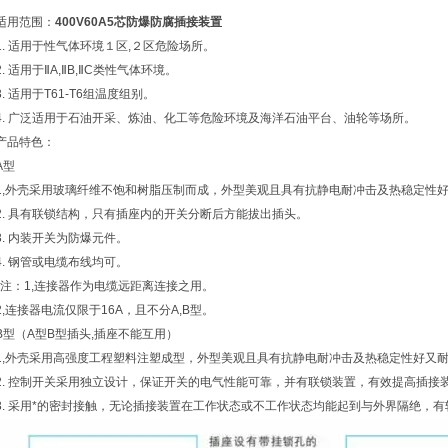
适用范围：
400V60A5芯防爆防腐插接装置
1. 适用于性气体环境１区,２区危险场所。
2. 适用于ⅡA,ⅡB,ⅡC类性气体环境。
3. 适用于T61-T6组温度组别。
4. 广泛适用于石油开采、炼油、化工等危险环境及海洋石油平台、油轮等场所。
产品特色：
A型
1,外壳采用玻璃纤维不饱和树脂压制而成，外型美观且具有抗静电耐冲击及热稳定性
2. 具有联锁结构，只有插座内的开关分断后方能拔出插头。
3. 内装开关为防爆元件。
4. 钢管或电缆布线均可。
*注：1,连接器作为电缆远距离连接之用。
2,连接器电流仅限于16A，且不分A,B型。
B型（A型B型插头,插座不能互用）
1,外壳采用高强度工程塑料注塑成型，外型美观且具有抗静电耐冲击及热稳定性好又
2. 控制开关采用独立设计，保证开关的电气性能可靠，并有联锁装置，有效提高插接
3. 采用*的密封接触，无论插接装置在工作状态或不工作状态均能起到与外界隔绝，