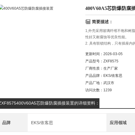
400V60A5芯防爆防
简要描述：
1,外壳采用玻璃纤维不饱和树
性好又耐腐蚀等优良性能。
2. 具有联锁结构，只有插座
3. 内装开关为防爆元件。
更新时间：
2026-03-05
4. 钢管或电缆布线均可。
产品型号：
ZXF8575
400V60A5芯防爆防腐插接装
厂商性质：
生产厂家
产品品牌：
EKS/依客思
产品厂地：
武汉市
访问次数：
1239
ZXF8575400V60A5芯防爆防腐插接装置的详细资料：
品牌
EKS/依客思
应用领域