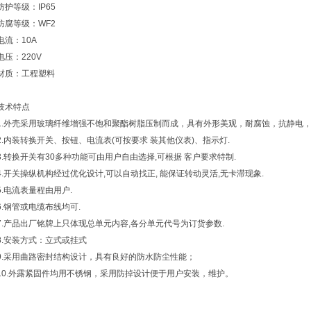
防护等级：IP65
防腐等级：WF2
电流：10A
电压：220V
材质：工程塑料
技术特点
1.外壳采用玻璃纤维增强不饱和聚酯树脂压制而成，具有外形美观，耐腐蚀，抗静电
2.内装转换开关、按钮、电流表(可按要求 装其他仪表)、指示灯.
3.转换开关有30多种功能可由用户自由选择,可根据 客户要求特制.
4.开关操纵机构经过优化设计,可以自动找正, 能保证转动灵活,无卡滞现象.
5.电流表量程由用户.
6.钢管或电缆布线均可.
7.产品出厂铭牌上只体现总单元内容,各分单元代号为订货参数.
8.安装方式：立式或挂式
9.采用曲路密封结构设计，具有良好的防水防尘性能；
10.外露紧固件均用不锈钢，采用防掉设计便于用户安装，维护。