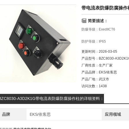
带电流表防爆防腐操作
简要描述：
防爆等级：ExedIICT6
防护等级：IP65
更新时间：
2026-03-05
防腐等级：WF2
产品型号：
BZC8030-A3D2K1
厂商性质：
生产厂家
电流：10A
产品品牌：
EKS/依客思
电压：220V
产品厂地：
武汉市
访问次数：
1438
材质：工程塑料
BZC8030-A3D2K1G带电流表防爆防腐操作柱的详细资料：
带电流表防爆防腐操作柱
品牌
EKS/依客思
应用领域