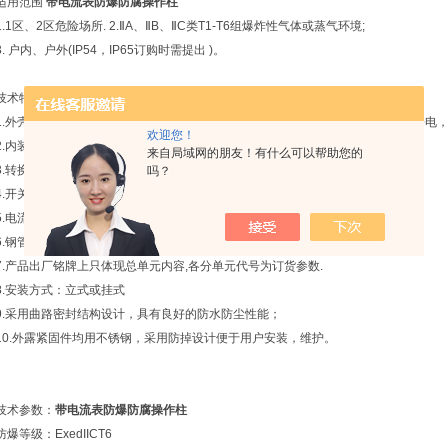
适用范围
带电流表防爆防腐操作柱
1.1区、2区危险场所. 2.ⅡA、ⅡB、ⅡC类T1-T6组爆炸性气体或蒸气环境;
3. 户内、户外(IP54，IP65订购时需提出 )。
技术特点
1.外壳采用玻璃纤维增强不饱和聚酯树脂压制而成，具有外形美观，耐腐蚀，抗静电
欢迎您！
2.内装转换开关、按钮、电流表(可按要求 装其他仪表)、指示灯.
来自局域网的朋友！有什么可以帮助您的
3.转换开关有30多种功能可由用户自由选择,可根据 客户要求特制.
吗？
4.开关操纵机构经过优化设计,可以自动找正, 能保证转动灵活,无卡滞现象.
5.电流表量程由用户.
6.钢管或电缆布线均可.
7.产品出厂铭牌上只体现总单元内容,各分单元代号为订货参数.
8.安装方式：立式或挂式
9.采用曲路密封结构设计，具有良好的防水防尘性能；
10.外露紧固件均用不锈钢，采用防掉设计便于用户安装，维护。
技术参数：
带电流表防爆防腐操作柱
防爆等级：ExedIICT6