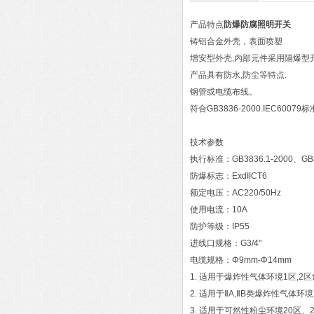
产品特点
防爆防腐照明开关
铸铝合金外壳，表面喷塑
增安型外壳,内部元件采用隔爆型
产品具有防水,防尘等特点.
钢管或电缆布线。
符合GB3836-2000.IEC60079
技术参数
执行标准：GB3836.1-2000、GB38
防爆标志：ExdIICT6
额定电压：AC220/50Hz
使用电流：10A
防护等级：IP55
进线口规格：G3/4"
电缆规格：Φ9mm-Φ14mm
1. 适用于爆炸性气体环境1区,2
2. 适用于ⅡA,ⅡB类爆炸性气体环
3. 适用于可然性粉尘环境20区、