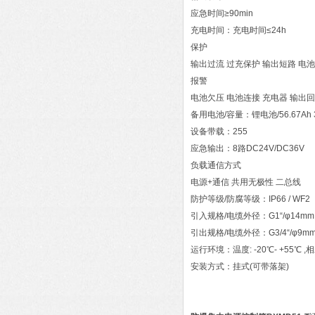
应急时间≥90min
充电时间：充电时间≤24h
保护
输出过流 过充保护 输出短路 电
报警
电池欠压 电池连接 充电器 输出
备用电池/容量：锂电池/56.67Ah 
设备带载：255
应急输出：8路DC24V/DC36V
负载通信方式
电源+通信 共用无极性 二总线
防护等级/防腐等级：IP66 / WF2
引入规格/电缆外径：G1“/φ14mm
引出规格/电缆外径：G3/4“/φ9m
运行环境：温度: -20℃- +55℃ ,
安装方式：挂式(可带落架)