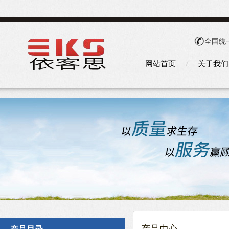
全国统
网站首页
关于我们