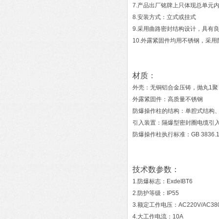
7.产品出厂铭牌上只体现总单元内
8.安装方式：立式或挂式
9.采用曲路密封结构设计，具有
10.外露紧固件均用不锈钢，采
材质：
外壳：无铜铝合金压铸，抛丸1聚
外露紧固件：高质量不锈钢
防爆操作柱的结构：单腔式结构
引入装置：隔爆型密封圈电缆引
防爆操作柱执行标准：GB 3836.1-20
技术数参数：
1.防爆标志：ExdeIBT6
2.防护等级：IP55
3.额定工作电压：AC220V/AC
4.大工作电流：10A