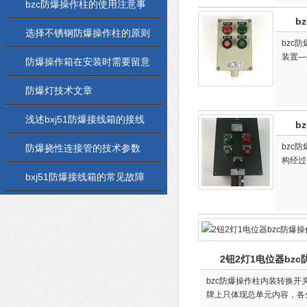
作柱的散热工作
bzc防爆操作柱的使用注意事
b
项及防水措施介绍
选择不锈钢防爆操作柱的原则
bzc
装置—
及维护保养工作介绍
防爆操作箱在安装时需要留意
的难题解决方法
防爆灯技术文章
浅述bxj51防爆接线箱的接线
b
方法
bzc
防爆挠性连接管的技术参数
构经过
bxj51防爆接线箱的常见故障
相应解决方法分享
2钮2灯1电位器bz
bzc防爆操作柱内装转换开
牌上只体现总单元内容，各