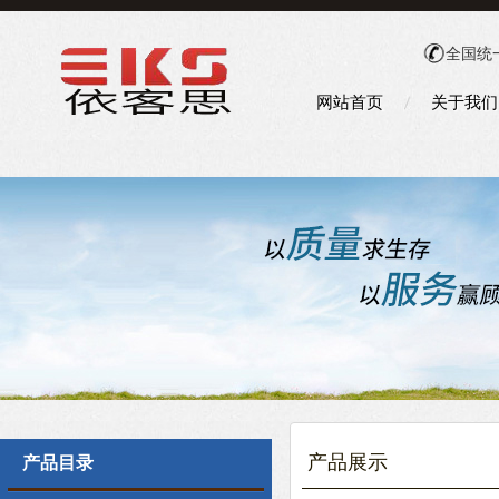
全国统
网站首页
关于我们
产品展示
产品目录