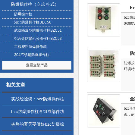
防爆操作柱（立式 挂式）
b
防爆操作柱
bzc
湖北防爆操作柱BEC56
0/3
武汉隔爆型防爆操作柱BZC51
铝合金防爆机旁操作柱BZC53
工程塑料防爆操作箱
防
304不锈钢防爆操作柱
防爆按
查看全部产品
环境特
相关文章
实战经验谈：bzc防爆操作柱
全
bzc
常见故障与高效解决技巧
bzc防爆操作柱各组成部件功
观，耐
能特点的详细介绍
炎热的夏天要做好bzc防爆操