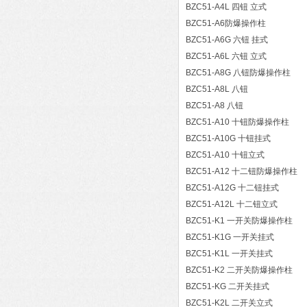
BZC51-A4L 四钮 立式
BZC51-A6防爆操作柱
BZC51-A6G 六钮 挂式
BZC51-A6L 六钮 立式
BZC51-A8G 八钮防爆操作柱
BZC51-A8L 八钮
BZC51-A8 八钮
BZC51-A10 十钮防爆操作柱
BZC51-A10G 十钮挂式
BZC51-A10 十钮立式
BZC51-A12 十二钮防爆操作柱
BZC51-A12G 十二钮挂式
BZC51-A12L 十二钮立式
BZC51-K1 一开关防爆操作柱
BZC51-K1G 一开关挂式
BZC51-K1L 一开关挂式
BZC51-K2 二开关防爆操作柱
BZC51-KG 二开关挂式
BZC51-K2L 二开关立式