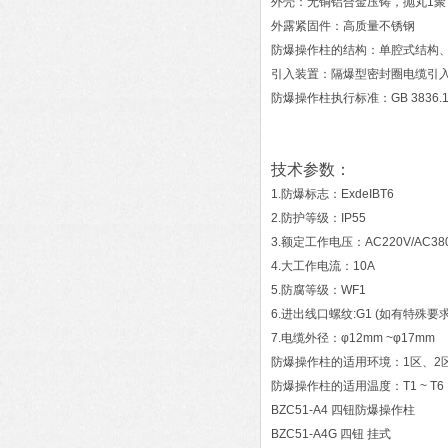
外壳：无铜铝合金压铸，抛丸1聚
外露紧固件：高质量不锈钢
防爆操作柱的结构：单腔式结构
引入装置：隔爆型密封圈电缆引
防爆操作柱执行标准：GB 3836.1-20
技术参数：
1.防爆标志：ExdeIBT6
2.防护等级：IP55
3.额定工作电压：AC220V/AC
4.大工作电流：10A
5.防腐等级：WF1
6.进出线口螺纹:G1 (如有特殊要
7.电缆外径：φ12mm ~φ17mm
防爆操作柱的适用环境：1区、2区、
防爆操作柱的适用温度：T1 ~ T6
BZC51-A4 四钮防爆操作柱
BZC51-A4G 四钮 挂式