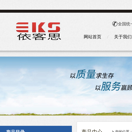
全国统
网站首页
关于我们
您的位置