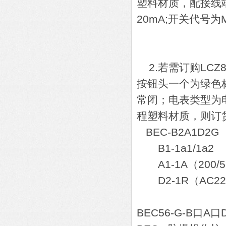
塑料材质，配接线端子
20mA;开关代号为
A1-1N
K
2.若需订购LCZ
按钮头一个为绿色
常闭；电表类型为电
程塑料材质，则订
BEC-B2A1D2G
B1-1a1/1a2
A1-1A（200/
D2-1R（AC220
BEC56-G-B口A