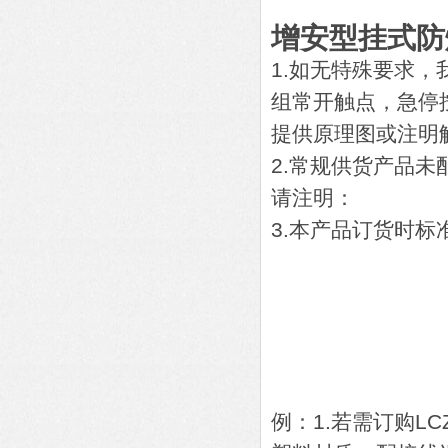
增安型挂式防
1.如无特殊要求
组常开触点，急停
提供原理图或注明
2.常规供货产品
请注明：
3.本产品订货时标准
B口-
A口-
D口-
K口-
R口-
例：1.若需订购L