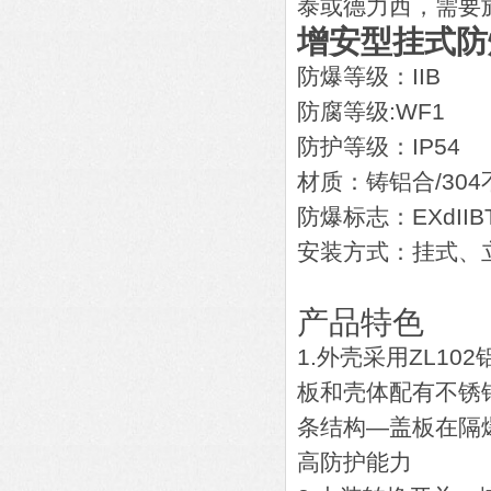
泰或德力西，需要
增安型挂式防
防爆等级：IIB
防腐等级:WF1
防护等级：IP54
材质：铸铝合/30
防爆标志：EXdIIB
安装方式：挂式、
产品特色
1.外壳采用ZL1
板和壳体配有不锈
条结构—盖板在隔
高防护能力