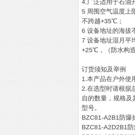
4.广泛适用于石
5 周围空气温度上
不跨越+35℃；
6 设备地址的海拔不
7 设备地址湿月
+25℃，（防水构
订货须知及举例
1.本产品在户外
2.在选型时请根
自的数量，规格及
型号。
BZC81-A2B1防
BZC81-A2D2B