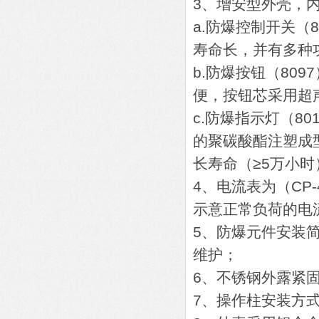
3、增安型外壳，
a.防爆控制开关（
寿命长，并有多种
b.防爆按钮（80
便，按钮芯采用超
c.防爆指示灯（8
的聚碳酸酯注塑成
长寿命（≥5万小
4、电流表为（CP
示意正常负荷的电
5、防爆元件安装
维护；
6、不锈钢外露紧
7、操作柱安装方