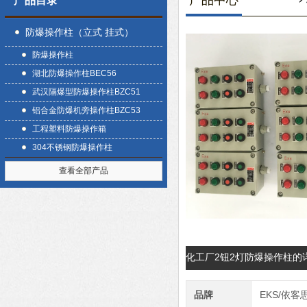
产品中心
产品目录
防爆操作柱（立式 挂式）
防爆操作柱
湖北防爆操作柱BEC56
武汉隔爆型防爆操作柱BZC51
铝合金防爆机旁操作柱BZC53
工程塑料防爆操作箱
304不锈钢防爆操作柱
查看全部产品
化工厂2钮2灯防爆操作柱的
品牌
EKS/依客