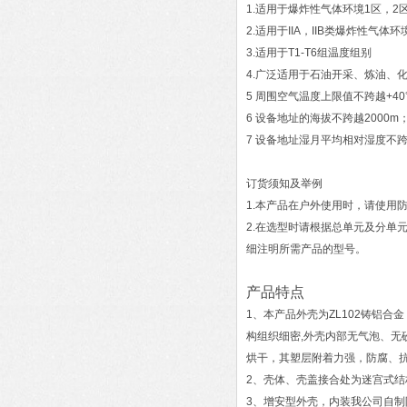
1.适用于爆炸性气体环境1区，2
2.适用于IIA，IIB类爆炸性气体
3.适用于T1-T6组温度组别
4.广泛适用于石油开采、炼油、
5 周围空气温度上限值不跨越+40
6 设备地址的海拔不跨越2000m
7 设备地址湿月平均相对湿度不
订货须知及举例
1.本产品在户外使用时，请使用
2.在选型时请根据总单元及分单
细注明所需产品的型号。
产品特点
1、本产品外壳为ZL102铸铝合
构组织细密,外壳内部无气泡、
烘干，其塑层附着力强，防腐、
2、壳体、壳盖接合处为迷宫式
3、增安型外壳，内装我公司自制