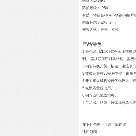
防腐等级:WF1
防护等级：IP54
材质：铸铝合/304不锈钢/钢板焊
防爆标志：EXdIIBT4
安装方式：挂式、立式
产品特色
1.外壳采用ZL102铝合金压
明。 盖板嵌压密封条结构—盖
2.内装转换开关，按钮，电流表
3.转换开关有30多种功能可由
4.开关操纵机构经过优化设计，
5.电流表量程由用户。
6.钢管或电缆线均可。
7.产品出厂铭牌上只体现总单元
在下列条件下可以可靠作业
适用范围