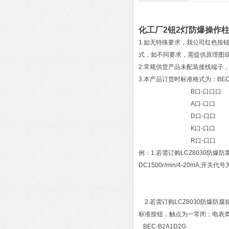
化工厂2钮2灯防爆操作
1.如无特殊要求，我公司红色按
式，如不同要求，需提供原理图
2.常规供货产品未配装接线端子
3.本产品订货时标准格式为：BEC
B口-口口口
A口-口口
D口-口口
K口-口口
R口-口口
例：1.若需订购LCZ8030
DC1500r/min/4-20mA;
A1-1N（DC1
K1-
2.若需订购LCZ8030防爆
标准按钮，触点为一常闭；电表类
BEC-B2A1D2G