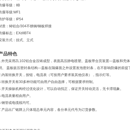
防爆等级：IIB
防腐等级:WF1
防护等级：IP54
材质：铸铝合/304不锈钢/钢板焊接
防爆标志：EXdIIBT4
安装方式：挂式、立式
产品特色
1.外壳采用ZL102铝合金压铸成型，表面高压静电喷塑。盖板带合页装置—盖板和
明。 盖板嵌压密封条结构—盖板在隔爆面之外设置发泡密封条，在不影响防爆的前提
2.内装转换开关，按钮，电流表（可按用户要求装其他仪表），指示灯等。
3.转换开关有30多种功能可由用户自由选择，可根据要求特制。
4.开关操纵机构经过优化设计，可以自动找正，保证开关转动灵活，无卡滞现象。
5.电流表量程由用户。
6.钢管或电缆线均可。
7.产品出厂铭牌上只体现总单元内容，各分单元代号为订货参数。