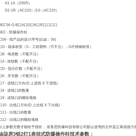
A1-1A（200/5）
D2-1R（AC220）/1G（AC220）
BEC56-G-B口A口D口K口R口口口口
BEC - 防爆操作柱
口56 - 指产品的设计序号(比如：56)
口G - 箱体材质（S：工程塑料（可不注）；G不锈钢材质）
口B - 电表数（不配不注）
口A - 按钮数（不配不注）
口D - 指示灯数（不配不注）
口K - 开关数（不配不注）
口7 - 进线口方向(D:上进线 X:下进线)
口8 - 进线口的数量
口9 - 进线口的螺纹规格
口10 - 出线口方向(D:上出线 X:下出线)
口11 - 出线口的数量
口12 - 出线口的螺纹规格
以上参数完整才能给予报价， 依客思防爆科技有限公司默认使用的元件是正泰或德力
油柒房3钮2灯1表挂式防爆操作柱
技术参数：