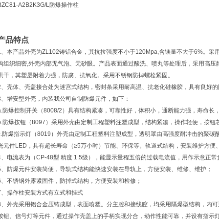
BZC81-A2B2K3G/L防爆操作柱
产品特点
1、本产品外壳为ZL102铸铝合金，其抗拉强度不小于120Mpa,含镁量不大于6%
构组织细密,外壳内部无气泡、无砂眼。产品表面通过酸洗、喷丸等处理后，采用高压
烘干，其塑层附着力强，防腐、抗氧化。采用不锈钢防掉螺栓紧固。
2、壳体、壳盖接合处为迷宫式结构，密封条采用耐高温、抗老化硅橡胶，具有良好的
3、增安型外壳，内装我公司自制防爆元件，如下：
a.防爆控制开关（8008/2）具有结构紧凑，可靠性好，体积小，通断能力强，寿命
b.防爆按钮（8097）采用外壳由定制工程塑料注塑成型，结构紧凑，操作轻便，按
c.防爆指示灯（8019）外壳由定制工程塑料注塑成型，透明罩由高强度耐冲击的聚
光元件LED，具有超长寿命（≥5万小时）节能、环保等。轨道式结构，安装维护方便
4、电流表为（CP-48型 精度 1.5级），能显示量程五倍的过载电流值，用作示意
5、防爆元件安装简便，导轨式结构能快速安装在导轨上，方便安装、维修、维护；
6、不锈钢外露紧固件，防掉式结构，方便安装和检修；
7、操作柱安装方式有立式和挂式
8、外壳采用铝合金压铸成型，表面喷塑。分主腔和接线腔，均采用隔爆型结构，内可
按钮、信号灯等元件，通过操作壳盖上的手柄实现分合，动作性能可靠，并设有指示