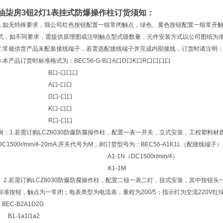
油柒房3钮2灯1表挂式防爆操作柱
订货须知：
1.如无特殊要求，我公司红色按钮配置一组常闭触点，绿色、黄色按钮配置一组常开
式，如不同要求，需提供原理图或注明触点型式级数量，元件安装方式以公司图纸为
2.常规供货产品未配装接线端子，若需选配接线端子并完成内部接线，订货时请注明
3.本产品订货时标准格式为：BEC56-G-B口A口D口K口R口口口口
B口-口口口
A口-口口
D口-口口
K口-口口
R口-口口
例：1.若需订购LCZ8030防爆防腐操作柱，配置一表一开关，立式安装，工程塑料
DC1500r/min/4-20mA;开关代号为M，则订货型号为：BEC56-A1K1L（配接线端子）
A1-1N（DC1500r/min/4）
K1-1M
2.若需订购LCZ8030防爆防腐操作柱，配置二钮一表二灯，挂式安装，其中按钮
标准按钮，触点为一常闭；电表类型为电流表，量程为200/5；指示灯为交流220V
BEC-B2A1D2G
B1-1a1/1a2