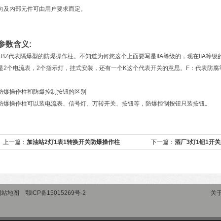
向及内部元件可由用户要求而定。
参数含义:
LBZ代表隔爆型的防爆操作柱。不知道为何您这个上面要写是IIA等级的，现在IIA等
是2个电流表，2个指示灯，挂式安装，还有一个K这个代表开关的意思。F：代表防腐等
防爆操作柱和防爆控制按钮的区别
防爆操作柱可以装电流表、信号灯、万转开关、按钮等，防爆控制按钮只装按钮。
上一篇：
加油站2灯1表1转换开关防爆操作柱
下一篇：
酒厂3灯1钮1开
网站地图
鄂ICP备15015269号-2
关