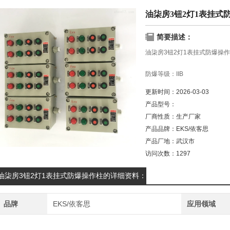
油柒房3钮2灯1表挂式
简要描述：
油柒房3钮2灯1表挂式防爆操
防爆等级：IIB
更新时间：
2026-03-03
防腐等级:WF1
产品型号：
厂商性质：
生产厂家
防护等级：IP54
产品品牌：
EKS/依客思
材质：铸铝合/304不锈钢/钢板
产品厂地：
武汉市
访问次数：
1297
防爆标志：EXdIIBT4
油柒房3钮2灯1表挂式防爆操作柱的详细资料：
安装方式：挂式、立式
品牌
EKS/依客思
应用领域