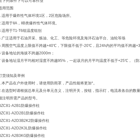
在下列条件下可以可靠作业
适用范围
1.适用于爆炸性气体环境1区，2区危险场所。
2.适用于IIA，IIB类爆炸性气体环境。
3.适用于T1-T6组温度组别
4.广泛适用于石油开采、炼油、化工、等危险环境及海洋石油平台、油轮等场
5 周围空气温度上限值不跨越+40℃，下限值不低于-20℃，且24h内的平均值不跨越+
6 设备地址的海拔不跨越2000m；
7 设备地址湿月平均相对湿度不跨越95%，一起该月的月平均温度不低于+25℃，（
订货须知及举例
1.本产品在户外使用时，请使用防雨罩，产品性能将更加*。
2.在选型时请根据总单元及分单元含义，注明开关，按钮，指示灯，电流表各自的数
细注明所需产品的型号。
BZC81-A2B1防爆操作柱
BZC81-A2D2B1防爆操作柱
BZC81-A2D3B2K2防爆操作柱
BZC81-A2D2K3L防爆操作柱
BZC81-A2B3KG防爆操作柱