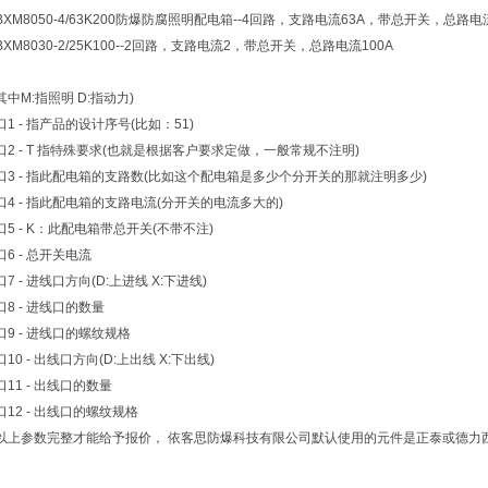
BXM8050-4/63K200防爆防腐照明配电箱--4回路，支路电流63A，带总开关，总路电流
BXM8030-2/25K100--2回路，支路电流2，带总开关，总路电流100A
其中M:指照明 D:指动力)
口1 - 指产品的设计序号(比如：51)
口2 - T 指特殊要求(也就是根据客户要求定做，一般常规不注明)
口3 - 指此配电箱的支路数(比如这个配电箱是多少个分开关的那就注明多少)
口4 - 指此配电箱的支路电流(分开关的电流多大的)
口5 - K：此配电箱带总开关(不带不注)
口6 - 总开关电流
口7 - 进线口方向(D:上进线 X:下进线)
口8 - 进线口的数量
口9 - 进线口的螺纹规格
口10 - 出线口方向(D:上出线 X:下出线)
口11 - 出线口的数量
口12 - 出线口的螺纹规格
以上参数完整才能给予报价， 依客思防爆科技有限公司默认使用的元件是正泰或德力