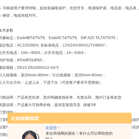
5. 可根据用户要求特制，如加装漏电保护，光控开关，电涌保护器，电流表，电压表
6. 钢管，电缆布线均可。
技术参数
防爆标志：ExdeIIBT4/T5/T6、ExdeIICT4/T5/T6、DIP A20 TA,T4/T5/T6；
额定电压：AC220/380V, 非标准电压：12V/24V/36V/127V/660V；
总开关电流：10A—800A；分开关电流：1A—630A；
防护等级：IP54/IP55/IP65；
螺纹规格：DN15-DN100/G1/2-G4寸
引入线规格：直径6mm-80mm；引出线规格：直径6mm-80mm；
引入引出方向：上进上出，下进下出（可按客户要求不受限制）
订购说明：产品有意向请，意向明确发报价单，先签合同，预付订金再发货
优惠说明：产品量大可协商价格，提供安装指导及 保修3年
订货须知：
订货时应注明配电箱的支路数，各支路相应的电流以及断路器的极数，若需带漏电保
如需带总开关则请注明总开关的电流用极数，并注明进出线方向，进出线规格及对应
欢迎您！
来自局域网的朋友！有什么可以帮助您的
可根据用户要求进行特殊设计，用户需提供电气系统图。