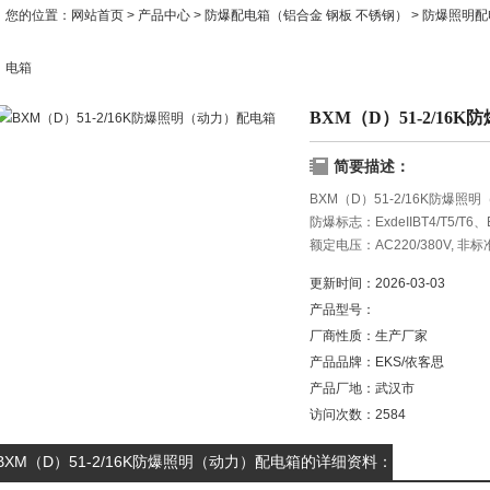
您的位置：
网站首页
>
产品中心
>
防爆配电箱（铝合金 钢板 不锈钢）
>
防爆照明配
电箱
BXM（D）51-2/1
简要描述：
BXM（D）51-2/16K防爆
防爆标志：ExdeIIBT4/T5/T6、Exd
额定电压：AC220/380V, 非标准
总开关电流：10A—800A；分
更新时间：
2026-03-03
防护等级：IP54/IP55/IP65；
产品型号：
厂商性质：
生产厂家
产品品牌：
EKS/依客思
产品厂地：
武汉市
访问次数：
2584
BXM（D）51-2/16K防爆照明（动力）配电箱的详细资料：