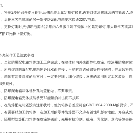
钉。
3、将第2步的部件旋入钢管,从侧面装上紧定螺钉锁紧,再将灯体沿接线盒的导轨装入,
4、后把三芯电缆线的另一端按防爆配电箱要求接通220V电源。
5、更换灯泡时,先切断电源,然后用内六角扳手卸下壳体上的紧定螺钉,用大螺丝刀或其
下旧灯泡换上新灯泡。
外壳制作工艺注意事项
1、全部防爆配电箱箱体加工工序完成，在箱体的内外表面静电喷涂。喷涂用防腐耐候
2、所有焊缝防爆配电箱箱体必须双面焊接，不能有焊透砂眼等焊接缺陷，焊后须将焊
3、箱体有需要焊接的地方时，一定要仔细，细心焊接，逐步的采用固定工艺装备，焊
和美观性。
4、防爆配电箱箱体螺纹孔与盖配做，不要串混。
5、防爆配电箱壳体须能承受7J能量的冲击而不损坏
6、在防爆配电箱还没有注形状时，他的箱体公差应符合GB/T1804-2000-M的要求
7、有需要精加工的箱体，在加工后的零件防爆面不允许有锈蚀和影响性能、寿命或外
8、隔爆型防爆配电箱体在喷涂除锈前，先用有机溶剂、碱液、乳化剂、蒸汽等除去钢