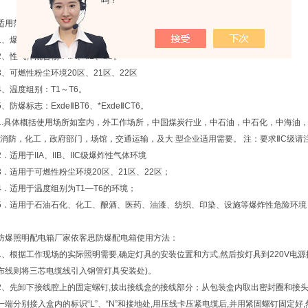
吗？
适用范围
1、爆炸性气体混合物危险场所：1区、2区。
2、性气体混合物：ⅡA、ⅡB、ⅡC。
3、可燃性粉尘环境20区、21区、22区
4、温度组别：T1～T6。
5、防爆标志：ExdeⅡBT6、*ExdeⅡCT6。
1.具体概括使用场所如室内，外工作场所，中国煤炭行业，中石油，中石化，中海油，
*消防，化工，政府部门，场馆，交通运输，及大 型企业适用需要。 注：要求ⅡC级请
2．适用于IIA、IIB、IIC级爆炸性气体环境
3．适用于可燃性粉尘环境20区、21区、22区；
4．适用于温度组别为T1—T6的环境；
5．适用于石油石化、化工、酿酒、医药、油漆、纺织、印染、设施等爆炸性危险环境
防爆照明配电箱厂家依客思防爆配电箱使用方法：
1、根据工作现场的实际照明需要,确定灯具的安装位置和方式,然后按灯具到220V电
布线则将三芯电缆线引入钢管灯具安装处)。
2、先卸下接线腔上的固定螺钉,拔出接线盒的接线部分；从包装盒内取出密封圈和接头
一端分别接入盒内的标识“L”、“N”和接地处,用压线卡压紧电缆后,并用紧固螺钉固定好