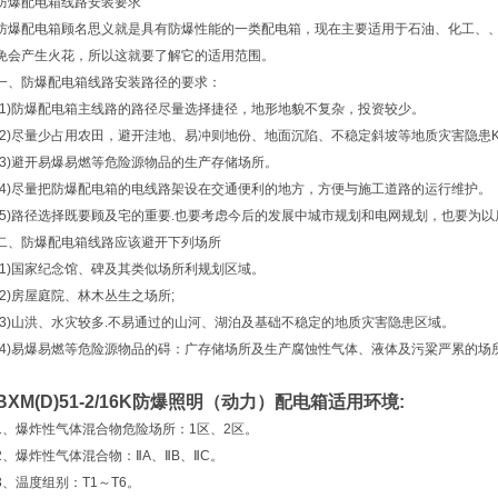
防爆配电箱线路安装要求
防爆配电箱顾名思义就是具有防爆性能的一类配电箱，现在主要适用于石油、化工、
免会产生火花，所以这就要了解它的适用范围。
一、防爆配电箱线路安装路径的要求：
(1)防爆配电箱主线路的路径尽量选择捷径，地形地貌不复杂，投资较少。
(2)尽量少占用农田，避开洼地、易冲则地份、地面沉陷、不稳定斜坡等地质灾害隐患
(3)避开易爆易燃等危险源物品的生产存储场所。
(4)尽量把防爆配电箱的电线路架设在交通便利的地方，方便与施工道路的运行维护。
(5)路径选择既要顾及宅的重要.也要考虑今后的发展中城市规划和电网规划，也要为
二、防爆配电箱线路应该避开下列场所
(1)国家纪念馆、碑及其类似场所利规划区域。
(2)房屋庭院、林木丛生之场所;
(3)山洪、水灾较多.不易通过的山河、湖泊及基础不稳定的地质灾害隐患区域。
(4)易爆易燃等危险源物品的碍：广存储场所及生产腐蚀性气体、液体及污粱严累的场
BXM(D)51-2/16K防爆照明（动力）配电箱适用环境:
1、爆炸性气体混合物危险场所：1区、2区。
2、爆炸性气体混合物：ⅡA、ⅡB、ⅡC。
3、温度组别：T1～T6。