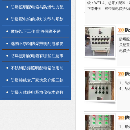
级：WF1 4、总开关配置：C
动力配电箱的正确操作方法
防爆照明配电箱与防爆动力配
正泰开关，可带漏电保护功
电箱两者其实并不相同
防爆配电箱的规划选型与规划
防
制造请求
做好以下工作 能够保障不锈
防爆配
钢防爆照明配电箱正常运行
选购不锈钢防爆照明配电箱要
关配置
电保护
多注意以下内容
防爆照明配电箱有哪些注意事
项
不锈钢防爆照明配电箱使用前
防
应确定的要素
防爆接线盒厂家为您介绍三款
1、防爆标
4、结
不同的产品区别
防爆人体静电释放仪技术参数
防
1、爆