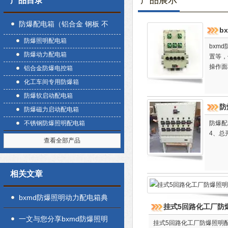
产品展示
产品目录
防爆配电箱（铝合金 钢板 不
b
防爆照明配电箱
锈钢）
bxm
防爆动力配电箱
置等，
操作面
铝合金防爆电控箱
化工车间专用防爆箱
防爆软启动配电箱
防
防爆磁力启动配电箱
不锈钢防爆照明配电箱
防爆配
4、总
查看全部产品
相关文章
bxmd防爆照明动力配电箱典
挂式5回路化工厂防
型故障相应的解决方法分享
一文与您分享bxmd防爆照明
挂式5回路化工厂防爆照明配电箱