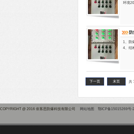
环境2
防
1、防爆标
4、结
下一页
末页
共 
COPYRIGHT @ 2016 依客思防爆科技有限公司
网站地图
鄂ICP备15015269号-