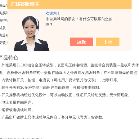
防爆等级：IIB
防腐等级:WF1
欢迎您！
来自局域网的朋友！有什么可以帮助您的
防护等级：IP54
吗？
材质：铸铝合/304不锈钢/钢板焊接
防爆标志：EXdIIBT4
安装方式：挂式、立式
产品特色
1.外壳采用ZL102铝合金压铸成型，表面高压静电喷塑。盖板带合页装置—盖板和
明。 盖板嵌压密封条结构—盖板在隔爆面之外设置发泡密封条，在不影响防爆的前提
2.内装转换开关，按钮，电流表（可按用户要求装其他仪表），指示灯等。
3.转换开关有30多种功能可由用户自由选择，可根据要求特制。
4.开关操纵机构经过优化设计，可以自动找正，保证开关转动灵活，无卡滞现象。
5.电流表量程由用户。
6.钢管或电缆线均可。
7.产品出厂铭牌上只体现总单元内容，各分单元代号为订货参数。