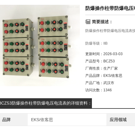
防爆操作柱带防爆电压
简要描述：
防爆操作柱带防爆电压电流表
防爆等级：IIB
更新时间：
2026-03-03
防腐等级:WF1
产品型号：
BCZ53
厂商性质：
生产厂家
防护等级：IP54
产品品牌：
EKS/依客思
材质：铸铝合/304不锈钢/钢板
产品厂地：
武汉市
访问次数：
1346
防爆标志：EXdIIBT4
BCZ53防爆操作柱带防爆电压电流表的详细资料：
安装方式：挂式、立式
品牌
EKS/依客思
应用领域