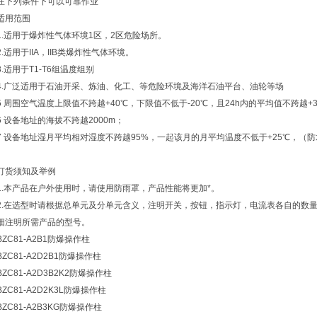
在下列条件下可以可靠作业
适用范围
1.适用于爆炸性气体环境1区，2区危险场所。
2.适用于IIA，IIB类爆炸性气体环境。
3.适用于T1-T6组温度组别
4.广泛适用于石油开采、炼油、化工、等危险环境及海洋石油平台、油轮等场
5 周围空气温度上限值不跨越+40℃，下限值不低于-20℃，且24h内的平均值不跨越+
6 设备地址的海拔不跨越2000m；
7 设备地址湿月平均相对湿度不跨越95%，一起该月的月平均温度不低于+25℃，（
订货须知及举例
1.本产品在户外使用时，请使用防雨罩，产品性能将更加*。
2.在选型时请根据总单元及分单元含义，注明开关，按钮，指示灯，电流表各自的数
细注明所需产品的型号。
BZC81-A2B1防爆操作柱
BZC81-A2D2B1防爆操作柱
BZC81-A2D3B2K2防爆操作柱
BZC81-A2D2K3L防爆操作柱
BZC81-A2B3KG防爆操作柱