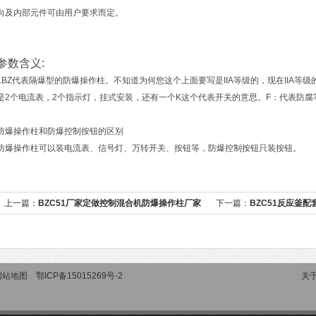
向及内部元件可由用户要求而定。
参数含义:
LBZ代表隔爆型的防爆操作柱。不知道为何您这个上面要写是IIA等级的，现在IIA等
是2个电流表，2个指示灯，挂式安装，还有一个K这个代表开关的意思。F：代表防腐等
防爆操作柱和防爆控制按钮的区别
防爆操作柱可以装电流表、信号灯、万转开关、按钮等，防爆控制按钮只装按钮。
上一篇：
BZC51厂家定做控制混合机防爆操作柱厂家
下一篇：
BZC51反应釜
发
网站地图
鄂ICP备15015269号-2
关