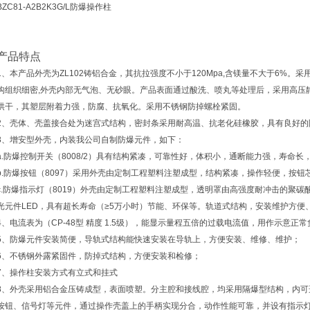
BZC81-A2B2K3G/L防爆操作柱
产品特点
1、本产品外壳为ZL102铸铝合金，其抗拉强度不小于120Mpa,含镁量不大于6%
构组织细密,外壳内部无气泡、无砂眼。产品表面通过酸洗、喷丸等处理后，采用高压
烘干，其塑层附着力强，防腐、抗氧化。采用不锈钢防掉螺栓紧固。
2、壳体、壳盖接合处为迷宫式结构，密封条采用耐高温、抗老化硅橡胶，具有良好的
3、增安型外壳，内装我公司自制防爆元件，如下：
a.防爆控制开关（8008/2）具有结构紧凑，可靠性好，体积小，通断能力强，寿命
b.防爆按钮（8097）采用外壳由定制工程塑料注塑成型，结构紧凑，操作轻便，按
c.防爆指示灯（8019）外壳由定制工程塑料注塑成型，透明罩由高强度耐冲击的聚
光元件LED，具有超长寿命（≥5万小时）节能、环保等。轨道式结构，安装维护方便
4、电流表为（CP-48型 精度 1.5级），能显示量程五倍的过载电流值，用作示意
5、防爆元件安装简便，导轨式结构能快速安装在导轨上，方便安装、维修、维护；
6、不锈钢外露紧固件，防掉式结构，方便安装和检修；
7、操作柱安装方式有立式和挂式
8、外壳采用铝合金压铸成型，表面喷塑。分主腔和接线腔，均采用隔爆型结构，内可
按钮、信号灯等元件，通过操作壳盖上的手柄实现分合，动作性能可靠，并设有指示