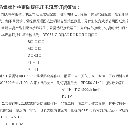
防爆操作柱带防爆电压电流表
订货须知：
1.如无特殊要求，我公司红色按钮配置一组常闭触点，绿色、黄色按钮配置一组常开
式，如不同要求，需提供原理图或注明触点型式级数量，元件安装方式以公司图纸为
2.常规供货产品未配装接线端子，若需选配接线端子并完成内部接线，订货时请注明
3.本产品订货时标准格式为：BEC56-G-B口A口D口K口R口口口口
B口-口口口
A口-口口
D口-口口
K口-口口
R口-口口
例：1.若需订购LCZ8030防爆防腐操作柱，配置一表一开关，立式安装，工程塑料
DC1500r/min/4-20mA;开关代号为M，则订货型号为：BEC56-A1K1L（配接线端子）
A1-1N（DC1500r/min/4）
K1-1M
2.若需订购LCZ8030防爆防腐操作柱，配置二钮一表二灯，挂式安装，其中按钮
标准按钮，触点为一常闭；电表类型为电流表，量程为200/5；指示灯为交流220V
BEC-B2A1D2G
B1-1a1/1a2