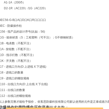
A1-1A（200/5）
D2-1R（AC220）/1G（AC220）
BEC56-G-B口A口D口K口R口口口口
BEC - 防爆操作柱
口56 - 指产品的设计序号(比如：56)
口G - 箱体材质（S：工程塑料（可不注）；G不锈钢材质）
口B - 电表数（不配不注）
口A - 按钮数（不配不注）
口D - 指示灯数（不配不注）
口K - 开关数（不配不注）
口7 - 进线口方向(D:上进线 X:下进线)
口8 - 进线口的数量
口9 - 进线口的螺纹规格
口10 - 出线口方向(D:上出线 X:下出线)
口11 - 出线口的数量
口12 - 出线口的螺纹规格
以上参数完整才能给予报价， 依客思防爆科技有限公司默认使用的元件是正泰或德力
防爆操作柱带防爆电压电流表
技术参数：