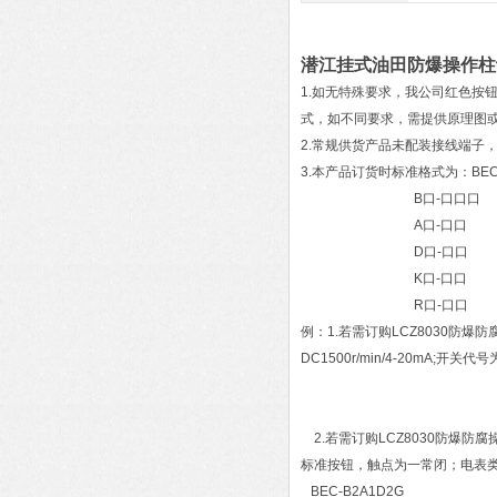
潜江挂式油田防爆操作柱
1.如无特殊要求，我公司红色按
式，如不同要求，需提供原理图
2.常规供货产品未配装接线端子
3.本产品订货时标准格式为：BEC
B口-口口口
A口-口口
D口-口口
K口-口口
R口-口口
例：1.若需订购LCZ8030
DC1500r/min/4-20mA;
A1-1N（DC1
K1-
2.若需订购LCZ8030防爆
标准按钮，触点为一常闭；电表类
BEC-B2A1D2G