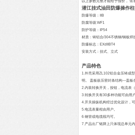
以上参数完整才能给予报价， 
潜江挂式油田防爆操作柱
防爆等级：IIB
防腐等级:WF1
防护等级：IP54
材质：铸铝合/304不锈钢/钢板焊
防爆标志：EXdIIBT4
安装方式：挂式、立式
产品特色
1.外壳采用ZL102铝合金压
明。 盖板嵌压密封条结构—盖
2.内装转换开关，按钮，电流表
3.转换开关有30多种功能可由
4.开关操纵机构经过优化设计，
5.电流表量程由用户。
6.钢管或电缆线均可。
7.产品出厂铭牌上只体现总单元