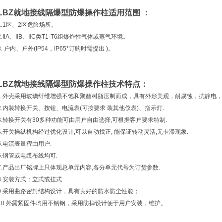
LBZ就地接线隔爆型防爆操作柱
适用范围 ：
1.1区、2区危险场所。
2.ⅡA、ⅡB、ⅡC类T1-T6组爆炸性气体或蒸气环境。
3. 户内、户外(IP54，IP65*订购时需提出 )。
LBZ就地接线隔爆型防爆操作柱
技术特点：
1.外壳采用玻璃纤维增强不饱和聚酯树脂压制而成，具有外形美观，耐腐蚀，抗静电
2.内装转换开关、按钮、电流表(可按要求 装其他仪表)、指示灯.
3.转换开关有30多种功能可由用户自由选择,可根据客户要求特制.
4.开关操纵机构经过优化设计,可以自动找正, 能保证转动灵活,无卡滞现象.
5.电流表量程由用户.
6.钢管或电缆布线均可.
7.产品出厂铭牌上只体现总单元内容,各分单元代号为订货参数.
8.安装方式：立式或挂式
9.采用曲路密封结构设计，具有良好的防水防尘性能；
10.外露紧固件均用不锈钢，采用防掉设计便于用户安装，维护。