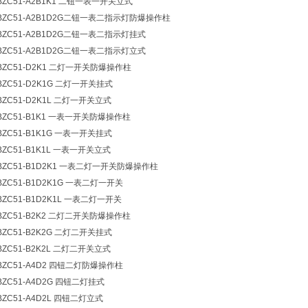
BZC51-A2B1K1 二钮一表一开关立式
BZC51-A2B1D2G二钮一表二指示灯防爆操作柱
BZC51-A2B1D2G二钮一表二指示灯挂式
BZC51-A2B1D2G二钮一表二指示灯立式
BZC51-D2K1 二灯一开关防爆操作柱
BZC51-D2K1G 二灯一开关挂式
BZC51-D2K1L 二灯一开关立式
BZC51-B1K1 一表一开关防爆操作柱
BZC51-B1K1G 一表一开关挂式
BZC51-B1K1L 一表一开关立式
BZC51-B1D2K1 一表二灯一开关防爆操作柱
BZC51-B1D2K1G 一表二灯一开关
BZC51-B1D2K1L 一表二灯一开关
BZC51-B2K2 二灯二开关防爆操作柱
BZC51-B2K2G 二灯二开关挂式
BZC51-B2K2L 二灯二开关立式
BZC51-A4D2 四钮二灯防爆操作柱
BZC51-A4D2G 四钮二灯挂式
BZC51-A4D2L 四钮二灯立式