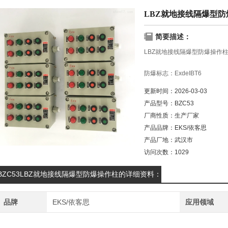
LBZ就地接线隔爆型防
简要描述：
LBZ就地接线隔爆型防爆操作
防爆标志：ExdeIBT6
更新时间：
2026-03-03
防护等级：IP55
产品型号：
BZC53
厂商性质：
生产厂家
额定工作电压：AC220V/AC38
产品品牌：
EKS/依客思
Z大工作电流：10A
产品厂地：
武汉市
访问次数：
1029
防腐等级：WF1
BZC53LBZ就地接线隔爆型防爆操作柱的详细资料：
品牌
EKS/依客思
应用领域