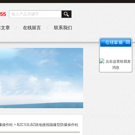
355
术文章
在线留言
联系我们
爆操作柱
> BZC53LBZ就地接线隔爆型防爆操作柱