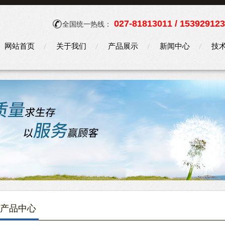
027-81813011 / 15392912
全国统一热线：
网站首页
关于我们
产品展示
新闻中心
技
产品中心