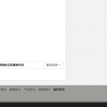
耐腐蚀粉尘防爆操作柱
返回列表>>
于我们
新闻中心
产品中心
联系我们
返回首页