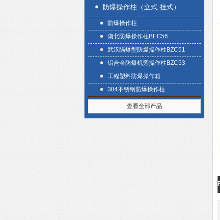
防爆操作柱（立式 挂式）
防爆操作柱
湖北防爆操作柱BEC56
武汉隔爆型防爆操作柱BZC51
铝合金防爆机旁操作柱BZC53
工程塑料防爆操作箱
304不锈钢防爆操作柱
查看全部产品