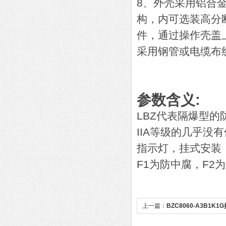
8、外壳采用铝合
构，内可选装高分
件，通过操作壳盖
采用钢管或电缆布
参数含义:
LBZ代表隔爆型的
IIA等级的几乎没
指示灯，挂式安装
F1为防中腐，F2
上一篇：
BZC8060-A3B1
厂家