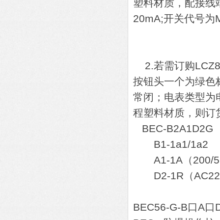
塑料材质，配接线端子
20mA;开关代号为
A1-1N
K
2.若需订购LCZ
按钮头一个为绿色
常闭；电表类型为电
程塑料材质，则订
BEC-B2A1D2G
B1-1a1/1a2
A1-1A（200/
D2-1R（AC220
BEC56-G-B口A