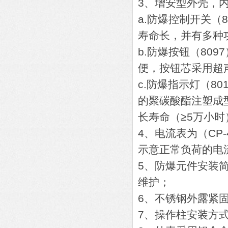
3、增安型外壳，
a.防爆控制开关（
寿命长，并有多种
b.防爆按钮（80
便，按钮芯采用超
c.防爆指示灯（8
的聚碳酸酯注塑成
长寿命（≥5万小
4、电流表为（CP
示意正常负荷的电
5、防爆元件安装
维护；
6、不锈钢外露紧
7、操作柱安装方