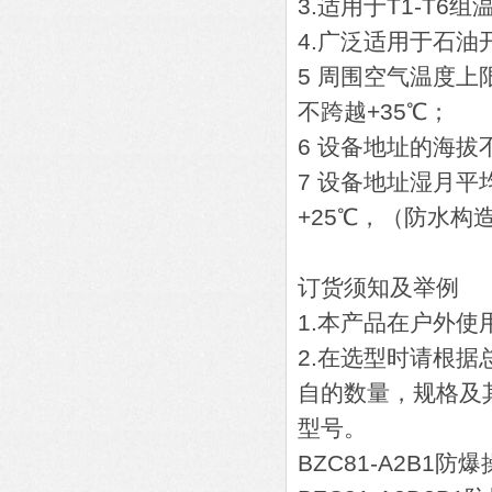
3.适用于T1-T6
4.广泛适用于石
5 周围空气温度上
不跨越+35℃；
6 设备地址的海拔不
7 设备地址湿月
+25℃，（防水构
订货须知及举例
1.本产品在户外
2.在选型时请根
自的数量，规格及
型号。
BZC81-A2B1防