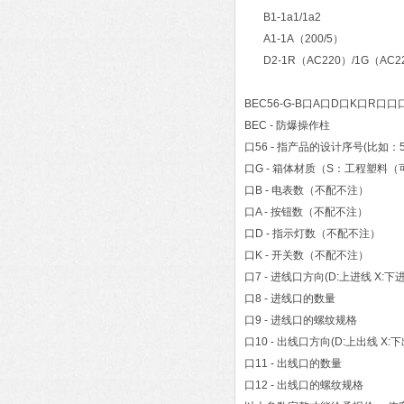
B1-1a1/1a2
A1-1A（200/5）
D2-1R（AC220）/1G（AC2
BEC56-G-B口A口D口K口R口口
BEC - 防爆操作柱
口56 - 指产品的设计序号(比如：5
口G - 箱体材质（S：工程塑料
口B - 电表数（不配不注）
口A - 按钮数（不配不注）
口D - 指示灯数（不配不注）
口K - 开关数（不配不注）
口7 - 进线口方向(D:上进线 X:下
口8 - 进线口的数量
口9 - 进线口的螺纹规格
口10 - 出线口方向(D:上出线 X:下
口11 - 出线口的数量
口12 - 出线口的螺纹规