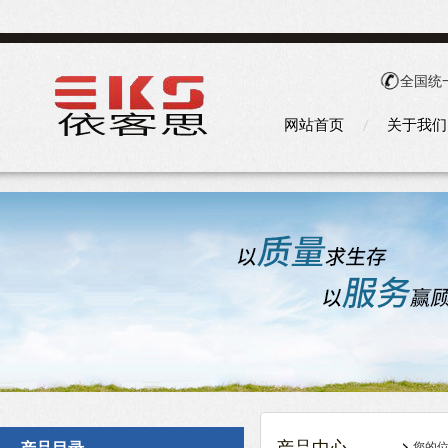
全国统
网站首页
关于我们
您的