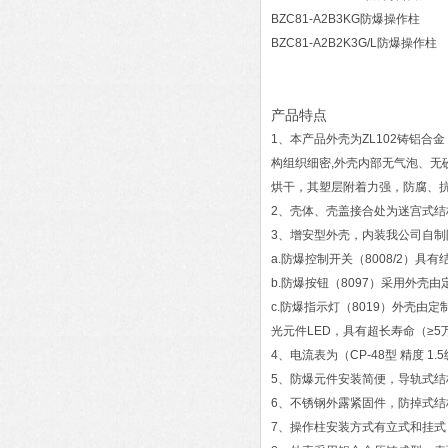
BZC81-A2B3KG防爆操作柱
BZC81-A2B2K3G/L防爆操作柱
产品特点
1、本产品外壳为ZL102铸铝合
构组织细密,外壳内部无气泡、
烘干，其塑层附着力强，防腐、
2、壳体、壳盖接合处为迷宫式
3、增安型外壳，内装我公司自制
a.防爆控制开关（8008/2
b.防爆按钮（8097）采用外
c.防爆指示灯（8019）外壳
光元件LED，具有超长寿命（≥
4、电流表为（CP-48型 精度
5、防爆元件安装简便，导轨式
6、不锈钢外露紧固件，防掉式结
7、操作柱安装方式有立式和挂式