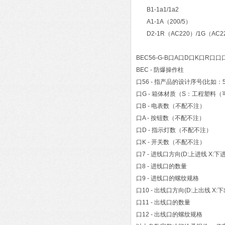
B1-1a1/1a2
A1-1A（200/5）
D2-1R（AC220）/1G（AC2
BEC56-G-B口A口D口K口R口口
BEC - 防爆操作柱
口56 - 指产品的设计序号(比如：5
口G - 箱体材质（S：工程塑料
口B - 电表数（不配不注）
口A - 按钮数（不配不注）
口D - 指示灯数（不配不注）
口K - 开关数（不配不注）
口7 - 进线口方向(D:上进线 X:下
口8 - 进线口的数量
口9 - 进线口的螺纹规格
口10 - 出线口方向(D:上出线 X:下
口11 - 出线口的数量
口12 - 出线口的螺纹规