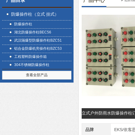
产品中心
产品目录
防爆操作柱（立式 挂式）
防爆操作柱
湖北防爆操作柱BEC56
武汉隔爆型防爆操作柱BZC51
铝合金防爆机旁操作柱BZC53
工程塑料防爆操作箱
304不锈钢防爆操作柱
查看全部产品
立式户外防雨水防爆操作柱
品牌
EKS/依客