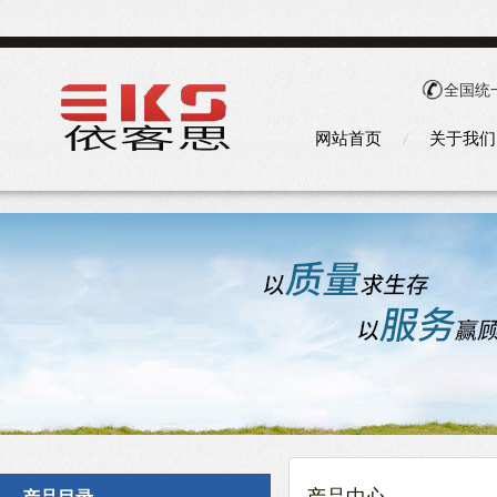
全国统
网站首页
关于我们