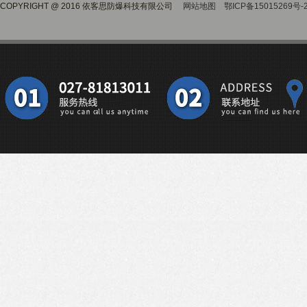
COPYRIGHT @ 2016 依客思防爆科技有限公司
网站地图
鄂ICP备15015269号-