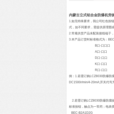
内蒙古立式铝合金防爆机旁
1.如无特殊要求，我公司红色按
式，如不同要求，需提供原理图
2.常规供货产品未配装接线端子
3.本产品订货时标准格式为：BEC
B口-口口口
A口-口口
D口-口口
K口-口口
R口-口口
例：1.若需订购LCZ8030
DC1500r/min/4-20mA;
A1-1N（DC1
K1-
2.若需订购LCZ8030防爆
标准按钮，触点为一常闭；电表类
BEC-B2A1D2G