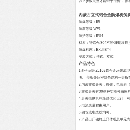
以上参数完整才能给予报价， 
内蒙古立式铝合金防爆机旁
防爆等级：IIB
防腐等级:WF1
防护等级：IP54
材质：铸铝合/304不锈钢/钢板焊
防爆标志：EXdIIBT4
安装方式：挂式、立式
产品特色
1.外壳采用ZL102铝合金压
明。 盖板嵌压密封条结构—盖
2.内装转换开关，按钮，电流表
3.转换开关有30多种功能可由
4.开关操纵机构经过优化设计，
5.电流表量程由用户。
6.钢管或电缆线均可。
7.产品出厂铭牌上只体现总单元