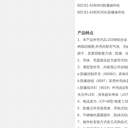
BZC81-A2B3KG防爆操作柱
BZC81-A2B2K3G/L防爆操作柱
产品特点
1、本产品外壳为ZL102铸铝合
构组织细密,外壳内部无气泡、
烘干，其塑层附着力强，防腐、
2、壳体、壳盖接合处为迷宫式
3、增安型外壳，内装我公司自制
a.防爆控制开关（8008/2
b.防爆按钮（8097）采用外
c.防爆指示灯（8019）外壳
光元件LED，具有超长寿命（≥
4、电流表为（CP-48型 精度
5、防爆元件安装简便，导轨式
6、不锈钢外露紧固件，防掉式结
7、操作柱安装方式有立式和挂式