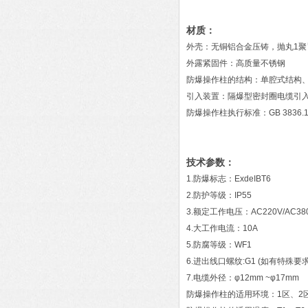
材质：
外壳：无铜铝合金压铸，抛丸1聚
外露紧固件：高质量不锈钢
防爆操作柱的结构：单腔式结构
引入装置：隔爆型密封圈电缆引
防爆操作柱执行标准：GB 3836.1-20
技术参数：
1.防爆标志：ExdeIBT6
2.防护等级：IP55
3.额定工作电压：AC220V/AC
4.大工作电流：10A
5.防腐等级：WF1
6.进出线口螺纹:G1 (如有特殊要
7.电缆外径：φ12mm ~φ17mm
防爆操作柱的适用环境：1区、2区、