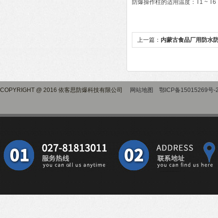
防爆操作柱的适用温度：T1 ~ T6
上一篇：
内蒙古食品厂用防水
COPYRIGHT @ 2016 依客思防爆科技有限公司
网站地图
鄂ICP备15015269号-