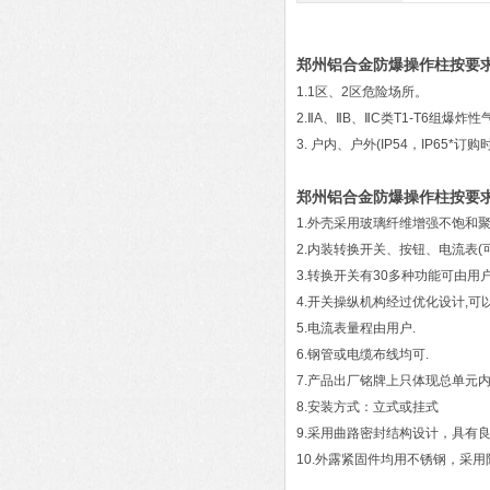
郑州铝合金防爆操作柱按要
1.1区、2区危险场所。
2.ⅡA、ⅡB、ⅡC类T1-T6组爆
3. 户内、户外(IP54，IP65*订
郑州铝合金防爆操作柱按要
1.外壳采用玻璃纤维增强不饱和
2.内装转换开关、按钮、电流表(
3.转换开关有30多种功能可由用
4.开关操纵机构经过优化设计,可
5.电流表量程由用户.
6.钢管或电缆布线均可.
7.产品出厂铭牌上只体现总单元内
8.安装方式：立式或挂式
9.采用曲路密封结构设计，具有
10.外露紧固件均用不锈钢，采