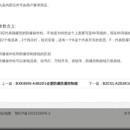
向及内部元件可由用户要求而定。
参数含义:
LBZ代表隔爆型的防爆操作柱。不知道为何您这个上面要写是IIA等级的，现在IIA等
是2个电流表，2个指示灯，挂式安装，还有一个K这个代表开关的意思。F：代表防腐等
防爆操作柱和防爆控制按钮的区别
防爆操作柱可以装电流表、信号灯、万转开关、按钮等，防爆控制按钮只装按钮。
上一篇：
BXK8050-A4B2D1全塑防爆防腐控制箱
下一篇：
BZC51-A2D
网站地图
鄂ICP备15015269号-2
关