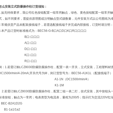
怎么安装立式防爆操作柱
订货须知：
1.如无特殊要求，我公司红色按钮配置一组常闭触点，绿色、黄色按钮配置一组常开
式，如不同要求，需提供原理图或注明触点型式级数量，元件安装方式以公司图纸为
2.常规供货产品未配装接线端子，若需选配接线端子并完成内部接线，订货时请注明
3.本产品订货时标准格式为：BEC56-G-B口A口D口K口R口口口口
B口-口口口
A口-口口
D口-口口
K口-口口
R口-口口
例：1.若需订购LCZ8030防爆防腐操作柱，配置一表一开关，立式安装，工程塑料
DC1500r/min/4-20mA;开关代号为M，则订货型号为：BEC56-A1K1L（配接线端子）
A1-1N（DC1500r/min/4）
K1-1M
2.若需订购LCZ8030防爆防腐操作柱，配置二钮一表二灯，挂式安装，其中按钮
标准按钮，触点为一常闭；电表类型为电流表，量程为200/5；指示灯为交流220V
BEC-B2A1D2G
B1-1a1/1a2