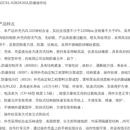
BZC81-A2B2K3G/L防爆操作柱
产品特点
1、本产品外壳为ZL102铸铝合金，其抗拉强度不小于120Mpa,含镁量不大于6%
构组织细密,外壳内部无气泡、无砂眼。产品表面通过酸洗、喷丸等处理后，采用高压
烘干，其塑层附着力强，防腐、抗氧化。采用不锈钢防掉螺栓紧固。
2、壳体、壳盖接合处为迷宫式结构，密封条采用耐高温、抗老化硅橡胶，具有良好的
3、增安型外壳，内装我公司自制防爆元件，如下：
a.防爆控制开关（8008/2）具有结构紧凑，可靠性好，体积小，通断能力强，寿命
b.防爆按钮（8097）采用外壳由定制工程塑料注塑成型，结构紧凑，操作轻便，按
c.防爆指示灯（8019）外壳由定制工程塑料注塑成型，透明罩由高强度耐冲击的聚
光元件LED，具有超长寿命（≥5万小时）节能、环保等。轨道式结构，安装维护方便
4、电流表为（CP-48型 精度 1.5级），能显示量程五倍的过载电流值，用作示意
5、防爆元件安装简便，导轨式结构能快速安装在导轨上，方便安装、维修、维护；
6、不锈钢外露紧固件，防掉式结构，方便安装和检修；
7、操作柱安装方式有立式和挂式
8、外壳采用铝合金压铸成型，表面喷塑。分主腔和接线腔，均采用隔爆型结构，内可
按钮、信号灯等元件，通过操作壳盖上的手柄实现分合，动作性能可靠，并设有指示