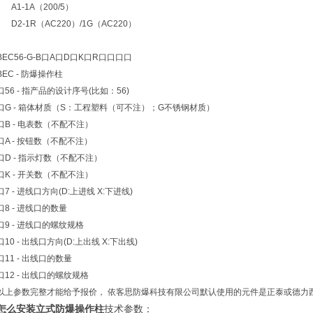
A1-1A（200/5）
D2-1R（AC220）/1G（AC220）
BEC56-G-B口A口D口K口R口口口口
BEC - 防爆操作柱
口56 - 指产品的设计序号(比如：56)
口G - 箱体材质（S：工程塑料（可不注）；G不锈钢材质）
口B - 电表数（不配不注）
口A - 按钮数（不配不注）
口D - 指示灯数（不配不注）
口K - 开关数（不配不注）
口7 - 进线口方向(D:上进线 X:下进线)
口8 - 进线口的数量
口9 - 进线口的螺纹规格
口10 - 出线口方向(D:上出线 X:下出线)
口11 - 出线口的数量
口12 - 出线口的螺纹规格
以上参数完整才能给予报价， 依客思防爆科技有限公司默认使用的元件是正泰或德力
怎么安装立式防爆操作柱
技术参数：