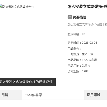
怎么安装立式防爆操作
简要描述：
怎么安装立式防爆操作柱技术
防爆等级：IIB
更新时间：
2026-03-03
防腐等级:WF1
产品型号：
厂商性质：
生产厂家
防护等级：IP54
产品品牌：
EKS/依客思
材质：铸铝合/304不锈钢/钢板
产品厂地：
武汉市
访问次数：
1787
防爆标志：EXdIIBT4
怎么安装立式防爆操作柱的详细资料：
安装方式：挂式、立式
品牌
EKS/依客思
应用领域