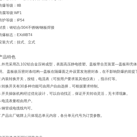
防爆等级：IIB
防腐等级:WF1
防护等级：IP54
材质：铸铝合/304不锈钢/钢板焊接
防爆标志：EXdIIBT4
安装方式：挂式、立式
产品特色
1.外壳采用ZL102铝合金压铸成型，表面高压静电喷塑。盖板带合页装置—盖板和
明。 盖板嵌压密封条结构—盖板在隔爆面之外设置发泡密封条，在不影响防爆的前提
2.内装转换开关，按钮，电流表（可按用户要求装其他仪表），指示灯等。
3.转换开关有30多种功能可由用户自由选择，可根据要求特制。
4.开关操纵机构经过优化设计，可以自动找正，保证开关转动灵活，无卡滞现象。
5.电流表量程由用户。
6.钢管或电缆线均可。
7.产品出厂铭牌上只体现总单元内容，各分单元代号为订货参数。