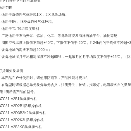
在下列条件下可以可靠作业
适用范围
1.适用于爆炸性气体环境1区，2区危险场所。
2.适用于IIA，IIB类爆炸性气体环境。
3.适用于T1-T6组温度组别
4.广泛适用于石油开采、炼油、化工、等危险环境及海洋石油平台、油轮等场
5 周围空气温度上限值不跨越+40℃，下限值不低于-20℃，且24h内的平均值不跨越+
6 设备地址的海拔不跨越2000m；
7 设备地址湿月平均相对湿度不跨越95%，一起该月的月平均温度不低于+25℃，（
订货须知及举例
1.本产品在户外使用时，请使用防雨罩，产品性能将更加*。
2.在选型时请根据总单元及分单元含义，注明开关，按钮，指示灯，电流表各自的数
细注明所需产品的型号。
BZC81-A2B1防爆操作柱
BZC81-A2D2B1防爆操作柱
BZC81-A2D3B2K2防爆操作柱
BZC81-A2D2K3L防爆操作柱
BZC81-A2B3KG防爆操作柱