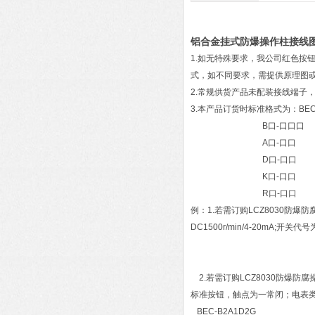
铝合金挂式防爆操作柱接线
1.如无特殊要求，我公司红色按
式，如不同要求，需提供原理图
2.常规供货产品未配装接线端子
3.本产品订货时标准格式为：BEC
B口-口口口
A口-口口
D口-口口
K口-口口
R口-口口
例：1.若需订购LCZ8030
DC1500r/min/4-20mA;
A1-1N（DC1
K1-
2.若需订购LCZ8030防爆
标准按钮，触点为一常闭；电表类
BEC-B2A1D2G