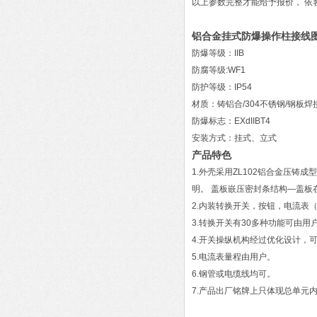
以上参数完整才能给予报价， 
铝合金挂式防爆操作柱接线
防爆等级：IIB
防腐等级:WF1
防护等级：IP54
材质：铸铝合/304不锈钢/钢板焊
防爆标志：EXdIIBT4
安装方式：挂式、立式
产品特色
1.外壳采用ZL102铝合金压
明。 盖板嵌压密封条结构—盖
2.内装转换开关，按钮，电流表
3.转换开关有30多种功能可由
4.开关操纵机构经过优化设计，
5.电流表量程由用户。
6.钢管或电缆线均可。
7.产品出厂铭牌上只体现总单元