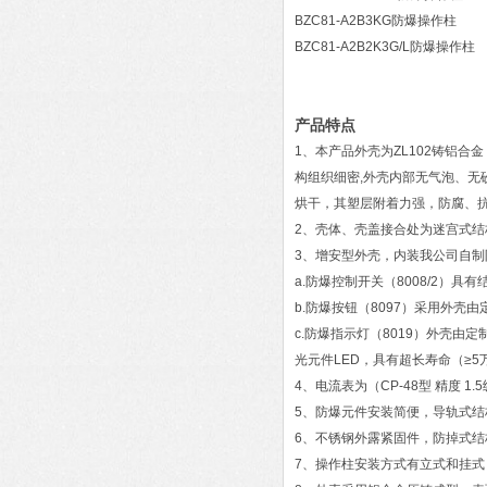
BZC81-A2B3KG防爆操作柱
BZC81-A2B2K3G/L防爆操作柱
产品特点
1、本产品外壳为ZL102铸铝合
构组织细密,外壳内部无气泡、
烘干，其塑层附着力强，防腐、
2、壳体、壳盖接合处为迷宫式
3、增安型外壳，内装我公司自制
a.防爆控制开关（8008/2
b.防爆按钮（8097）采用外
c.防爆指示灯（8019）外壳
光元件LED，具有超长寿命（≥
4、电流表为（CP-48型 精度
5、防爆元件安装简便，导轨式
6、不锈钢外露紧固件，防掉式结
7、操作柱安装方式有立式和挂式