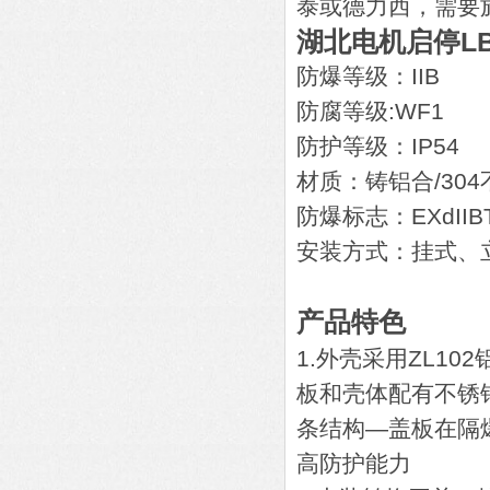
泰或德力西，需要
湖北电机启停LB
防爆等级：IIB
防腐等级:WF1
防护等级：IP54
材质：铸铝合/30
防爆标志：EXdIIB
安装方式：挂式、
产品特色
1.外壳采用ZL1
板和壳体配有不锈
条结构—盖板在隔
高防护能力