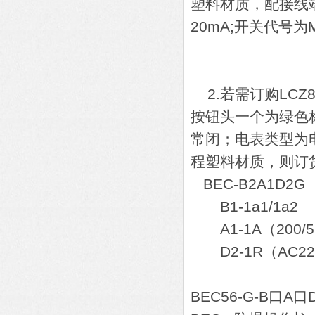
塑料材质，配接线端子
20mA;开关代号为
A1-1N
K
2.若需订购LCZ
按钮头一个为绿色
常闭；电表类型为电
程塑料材质，则订
BEC-B2A1D2G
B1-1a1/1a2
A1-1A（200/
D2-1R（AC220
BEC56-G-B口A