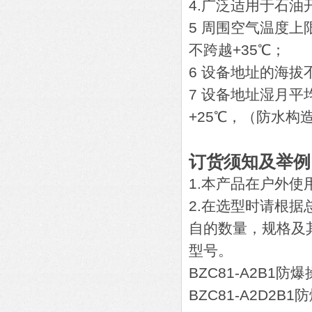
4.广泛适用于石
5 周围空气温度上
不跨越+35℃；
6 设备地址的海拔不
7 设备地址湿月
+25℃，（防水构
订货须知及举
1.本产品在户外
2.在选型时请根
自的数量，规格及
型号。
BZC81-A2B1防
BZC81-A2D2B