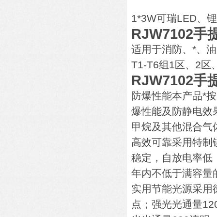
1*3W可瑞LED、
RJW7102
适用于消防、*、
T1-T6组1区、
RJW7102
防爆性能本产品*
爆性能及防静电效
甲烷及其他混合气
高效可靠采用特制
稳定，自放电率低
年内不低于满容量的
实用节能光源采用
点；强光光通量12