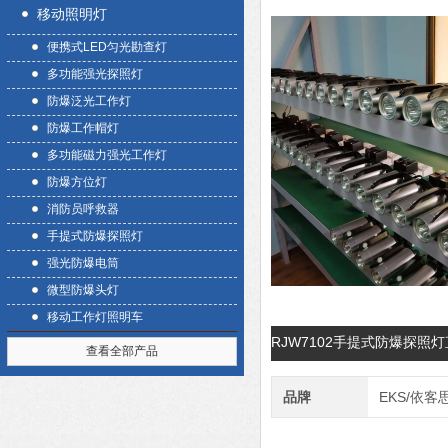
移动照明灯
便携式LED匀光勘查灯
多功能强光探照灯
防爆泛光工作灯
防爆工作帽灯
多功能磁力强光工作灯
防爆方位灯
消防员呼救器
手提式防爆探照灯
强光防爆电筒
微型防爆头灯
移动工作灯照明车
RJW7102手提式防爆探照
查看全部产品
品牌
EKS/依客