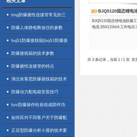
相关文章
BJQ5120固态锂
bng防爆挠性连接管常见的三
BJQ5120固态锂电池防爆工作
种材质说明
电流:350/120mA 工作电压:3
防爆人体静电释放仪的参数
bxj51防爆接线箱|bxj51防爆接
线箱安装须知
防爆接线箱的技术参数
共 3 条记录，当前 1 / 1 
防爆挠性连接管的特点
湖北依客思防爆接线箱的技术
参数
防爆动力配电箱安装技巧
bzc防爆操作柱各组成部件功
能特点的详细介绍
如何应对不同客户关于防爆配
电箱的询价
正压型防爆分析小屋的技术要