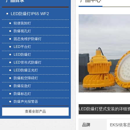
产品中心
产品目录
LED防爆灯IP65 WF2
轻便装卸灯
防爆视孔灯
固态免维护防爆灯
LED平台灯
LED防爆灯
LED管吊式防爆灯
LED防爆泛光灯
防爆航空障碍灯
防爆应急灯
防爆标志灯
防爆声光报警器
LED防爆灯壁式安装的详细
查看全部产品
品牌
EKS/依客