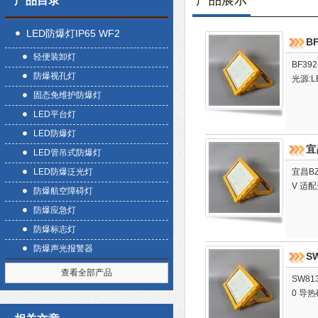
产品展示
产品目录
LED防爆灯IP65 WF2
B
轻便装卸灯
BF39
防爆视孔灯
光源:L
固态免维护防爆灯
LED平台灯
LED防爆灯
宜
LED管吊式防爆灯
LED防爆泛光灯
宜昌BZ
V 适配
防爆航空障碍灯
防爆应急灯
防爆标志灯
防爆声光报警器
S
查看全部产品
SW8
0 导热