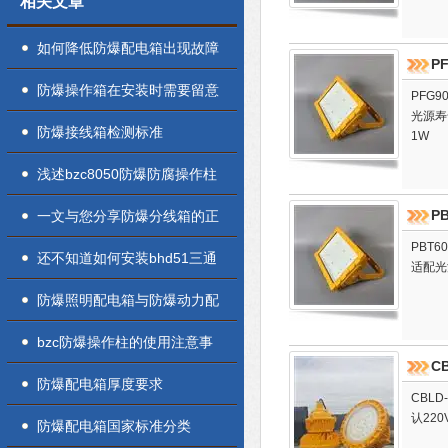
相关文章
如何降低防爆配电箱出现故障
P
的几率
防爆操作箱在安装时需要留意
PFG9
光源寿
的难题解决方法
防爆接线箱检测标准
1W
浅述bzc8050防爆防腐操作柱
的散热方法
P
一文与您分享防爆分线箱的正
PBT6
确使用方法
还不知道如何安装bhd51三通
适配光源
防爆接线盒？进来看
防爆照明配电箱与防爆动力配
电箱两者其实并不相同
bzc防爆操作柱的使用注意事
C
项及防水措施介绍
防爆配电箱厚度要求
CBLD
认220
防爆配电箱国家标准分类