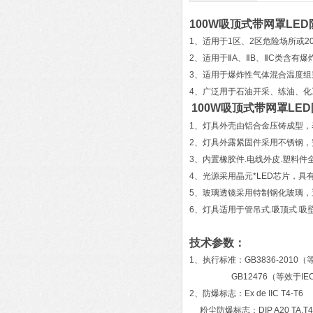
100W吸顶式带网罩LE
1、适用于1区、2区危险场所或20
2、适用于ⅡA、ⅡB、ⅡC类含有
3、适用于爆炸性气体混合温度组别
4、广泛用于石油开采、练油、
100W吸顶式带网罩LE
1、灯具外壳由铝合金压铸成型，
2、灯具外露紧固件采用不锈钢
3、内置橡胶件.电线外皮.塑料
4、光源采用晶元*LED芯片，具
5、玻璃透镜采用特制钢化玻璃，
6、灯具适用于管吊式.吸顶式.吸
技术参数：
1、执行标准：GB3836-2010（
GB12476（等效于IEC6
2、防爆标志：Ex de IIC T4-T6
粉尘防爆标志：DIP A20 TA.T4