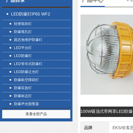
产品中心
产品目录
LED防爆灯IP65 WF2
轻便装卸灯
防爆视孔灯
固态免维护防爆灯
LED平台灯
LED防爆灯
LED管吊式防爆灯
LED防爆泛光灯
防爆航空障碍灯
防爆应急灯
防爆标志灯
防爆声光报警器
100W吸顶式带网罩LED防
查看全部产品
品牌
EKS/依客