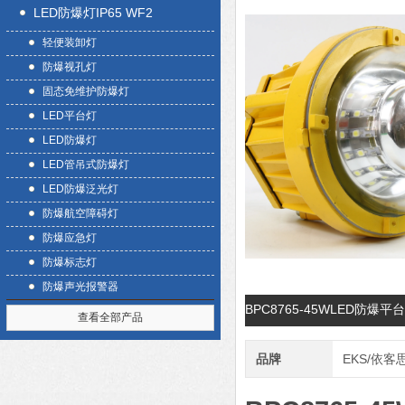
LED防爆灯IP65 WF2
轻便装卸灯
防爆视孔灯
固态免维护防爆灯
LED平台灯
LED防爆灯
LED管吊式防爆灯
LED防爆泛光灯
防爆航空障碍灯
防爆应急灯
防爆标志灯
防爆声光报警器
BPC8765-45WLED防
查看全部产品
品牌
EKS/依客