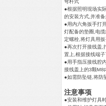
弯杆式
●根据照明现场实
的安装方式,并准备
●用内六角扳手打开
灯配备的垫圈,电缆
定螺栓,将灯具用扳
●再次打开接线盖
置上,根据接线端
●用手指压接线腔内
接线盖上的3颗M8
●如需防坠链,将
注意事项
●安装和维护灯具时