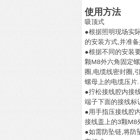
使用方法
吸顶式
●根据照明现场实
的安装方式,并准备
●根据不同的安装
颗M8外六角固定螺
圈,电缆线密封圈
螺母上的电缆压片.
●拧松接线腔内接
端子下面的接线标
●用手指压接线腔内
接线盖上的3颗M8
●如需防坠链,将防