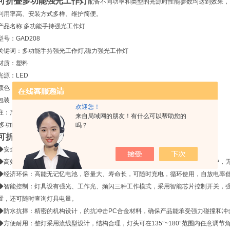
可折叠多功能强光工作灯
配备不同功率和类型的光源时性能参数均达到效果，
利用率高、安装方式多样、维护简便。
产品名称:多功能手持强光工作灯
型号：GAD208
关键词：多功能手持强光工作灯,磁力强光工作灯
材质：塑料
光源：LED
颜色：黑色
包装：纸箱泡沫包装
欢迎您！
注：产品图片仅供参考，以公司实际产品为准！
来自局域网的朋友！有什么可以帮助您的
多功能手持强光工作灯,磁力强光工作灯
吗？
可折叠多功能强光工作灯
产品特性
◆安全可靠：本灯具为增安型灯具，可广泛应用于各种需要应急照明工作场所。
◆高效节能：选用LED光源，光效高、显色性高、能耗低、超长使用寿命，免维护，
◆经济环保：高能无记忆电池，容量大、寿命长，可随时充电，循环使用，自放电率
◆智能控制：灯具设有强光、工作光、频闪三种工作模式，采用智能芯片控制开关，
置，还可随时查询灯具电量。
◆防水抗摔：精密的机构设计，的抗冲击PC合金材料，确保产品能承受强力碰撞和冲
◆方便耐用：整灯采用流线型设计，结构合理，灯头可在135°~180°范围内任意调