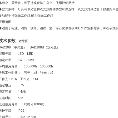
体积小、重量轻，可手持或腰挎在身上，使用轻便灵活。
◆款式多样：灯具有单光源和双光源两种类型可供选择，双光源灯具适合于照射距离
多功能手持强光工作灯,磁力强光工作灯
应用范围
◆适用于电业、消防、铁路、钢铁、油田等石化单位夜间野外作业的需要，可在易燃
技术参数
效果图
BAD208（单光源） BAD208B（双光源）
配用光源： LED LED
额定功率： 3W 2×3W
平均使用寿命： 100000h 100000h
连续工作时间： 强光：≥8 强光：≥6
工作光：≥16 工作光：≥14
额定电压： 3.7V
额定容量： 4.4Ah
充电时间： ≥8h
电池使用寿命： 约循环1000次
防护等级： IP65
外形尺寸： 220×105×88