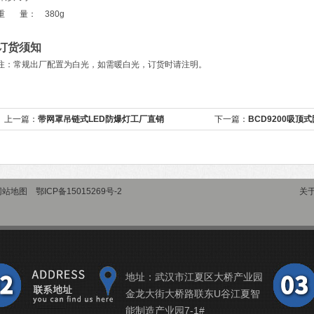
重 量： 380g
订货须知
注：常规出厂配置为白光，如需暖白光，订货时请注明。
上一篇：
带网罩吊链式LED防爆灯工厂直销
下一篇：
BCD9200吸顶
网站地图
鄂ICP备15015269号-2
关
地址：武汉市江夏区大桥产业园
金龙大街大桥路联东U谷江夏智
能制造产业园7-1#