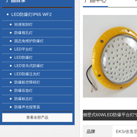
产品中心
产品目录
LED防爆灯IP65 WF2
轻便装卸灯
防爆视孔灯
固态免维护防爆灯
LED平台灯
LED防爆灯
LED管吊式防爆灯
LED防爆泛光灯
防爆航空障碍灯
防爆应急灯
防爆标志灯
防爆声光报警器
侧壁式60WLED防爆平台灯
查看全部产品
品牌
EKS/依客