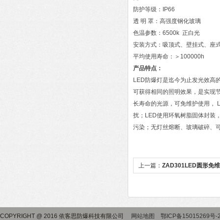
防护等级：IP66
透 明 罩：高强度钢化玻璃
色温参数：6500k 正白光
安装方式：吸顶式、壁挂式、座
平均使用寿命：＞100000h
产品特点：
LED防爆灯是迄今为止发光效高的
可获得相同的照明效果，是实现节
长寿命的光源，可免维护使用， 
扰；LED使用环氧树脂固体封装
污染；无灯丝熔断、玻璃破碎、
上一篇：
ZAD301LED圆形
COPYRIGHT @ 2016 依客思防爆科技有限公司
网站地图
鄂ICP备15015269号-