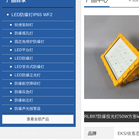
产品中心
产品目录
LED防爆灯IP65 WF2
轻便装卸灯
防爆视孔灯
固态免维护防爆灯
LED平台灯
LED防爆灯
LED管吊式防爆灯
LED防爆泛光灯
防爆航空障碍灯
防爆应急灯
防爆标志灯
防爆声光报警器
RLB97防爆投光灯50W方形
查看全部产品
品牌
EKS/依客