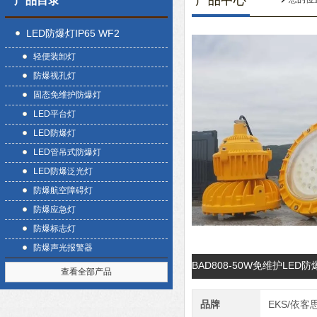
产品中心
产品目录
LED防爆灯IP65 WF2
轻便装卸灯
防爆视孔灯
固态免维护防爆灯
LED平台灯
LED防爆灯
LED管吊式防爆灯
LED防爆泛光灯
防爆航空障碍灯
防爆应急灯
防爆标志灯
防爆声光报警器
BAD808-50W免维护LE
查看全部产品
品牌
EKS/依客