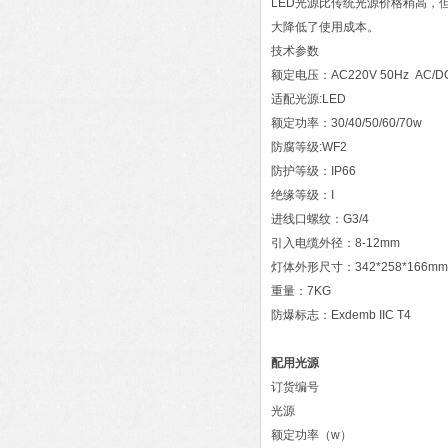
LED光源比传统光源价格稍高，
大降低了使用成本。
技术参数
额定电压：AC220V 50Hz AC/DC
适配光源:LED
额定功率：30/40/50/60/70w
防腐等级:WF2
防护等级：IP66
绝缘等级：I
进线口螺纹：G3/4
引入电缆外径：8-12mm
灯体外形尺寸：342*258*166mm
重量：7KG
防爆标志：Exdemb IIC T4
配用光源
订货编号
光源
额定功率（w）