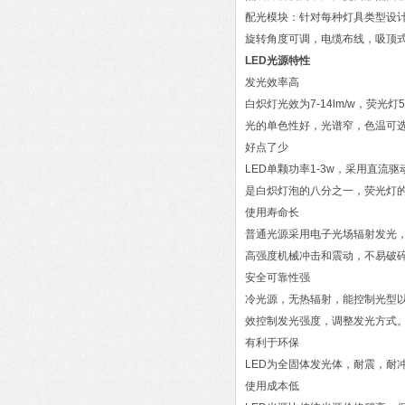
配光模块：针对每种灯具类型设
旋转角度可调，电缆布线，吸顶
LED光源特性
发光效率高
白炽灯光效为7-14lm/w，荧光灯5
光的单色性好，光谱窄，色温可
好点了少
LED单颗功率1-3w，采用直流
是白炽灯泡的八分之一，荧光灯
使用寿命长
普通光源采用电子光场辐射发光，
高强度机械冲击和震动，不易破
安全可靠性强
冷光源，无热辐射，能控制光型
效控制发光强度，调整发光方式
有利于环保
LED为全固体发光体，耐震，耐
使用成本低