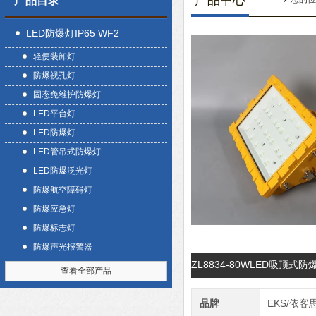
产品中心
产品目录
LED防爆灯IP65 WF2
轻便装卸灯
防爆视孔灯
固态免维护防爆灯
LED平台灯
LED防爆灯
LED管吊式防爆灯
LED防爆泛光灯
防爆航空障碍灯
防爆应急灯
防爆标志灯
防爆声光报警器
ZL8834-80WLED吸顶
查看全部产品
品牌
EKS/依客