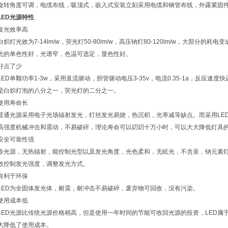
旋转角度可调，电缆布线，吸顶式，嵌入式安装立刻采用电缆和钢管布线，外露紧固
LED光源特性
发光效率高
白炽灯光效为7-14lm/w，荧光灯50-80lm/w，高压钠灯80-120lm/w，大部分的耗电
光的单色性好，光谱窄，色温可选定，显色性好。
好点了少
LED单颗功率1-3w，采用直流驱动，胆管驱动电压3-35v，电流0.35-1a，反应
是白炽灯泡的八分之一，荧光灯的二分之一。
使用寿命长
普通光源采用电子光场辐射发光，灯丝发光易烧，热沉积，光率减等缺点。而采用LE
高强度机械冲击和震动，不易破碎，理论寿命可以叨叨十万小时，可以大大降低灯具
安全可靠性强
冷光源，无热辐射，能控制光型以及发光角度，光色柔和，无眩光，不含汞，钠元素
效控制发光强度，调整发光方式。
有利于环保
LED为全固体发光体，耐震，耐冲击不易破碎，废弃物可回收，没有污染。
使用成本低
LED光源比传统光源价格稍高，但是使用一年时间的节能可收回光源的投资，LED属
大降低了使用成本。