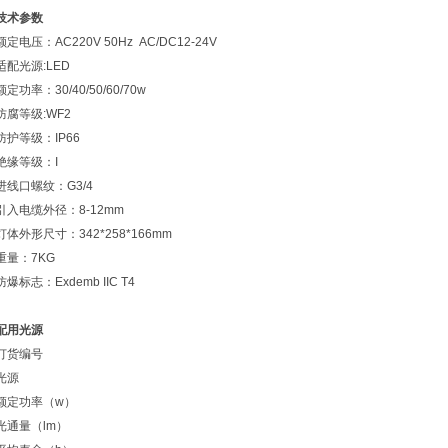
技术参数
额定电压：AC220V 50Hz AC/DC12-24V
适配光源:LED
额定功率：30/40/50/60/70w
防腐等级:WF2
防护等级：IP66
绝缘等级：I
进线口螺纹：G3/4
引入电缆外径：8-12mm
灯体外形尺寸：342*258*166mm
重量：7KG
防爆标志：Exdemb IIC T4
配用光源
订货编号
光源
额定功率（w）
光通量（lm）