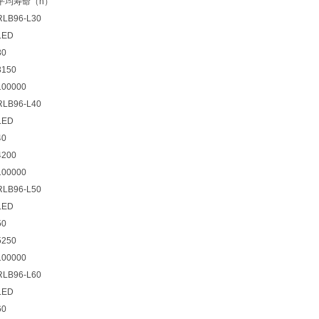
平均寿命（h）
RLB96-L30
LED
30
3150
100000
RLB96-L40
LED
40
4200
100000
RLB96-L50
LED
50
5250
100000
RLB96-L60
LED
60