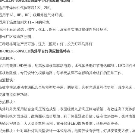
BFC8126-50WLED防爆平台灯供应
适用场所：
适用于爆炸性气体环境1区、2区。
适用于IIA、IIB、IIC、级爆炸性气体环境。
适用于温度组别为T1--T4的环境。
适用于石油采炼，储存，化工，医药，及军事实施灯爆炸性危险场所。
用作厂区或道路照明。
三种规格可选产品可选，泛光（照明）灯，投光灯和马路灯
BFC8126-50WLED防爆平台灯供应
性能特点：
光源模块：
采用高亮度LED光源，配高效率横流驱动电源，比气体放电灯节电达60%，LED组
基板热阻低，专门设计的模板电路，每单元故障不会影响其余组件的正常工作。
电源模块：
高效率横流驱动电源配合全智能型功率用、调制器，具有光通量补偿功能，减少光衰，
突波电流保护功能。
散热模块：
防爆灯外壳采用铝合金高压筹造成型，表面经抛丸后高压静电喷塑，有效提高了壳体
瞬间转换为面热源，散热面积成倍增加，利于热量迅速分散，提高散热效率，壳体表
热鳞片密度高，大大提高散热面积，充分保证LED散热要求，适用寿命更长。
配光模块：针对每种灯具类型设计一体式结构，电源腔设有铰链，灯具安装更方便，