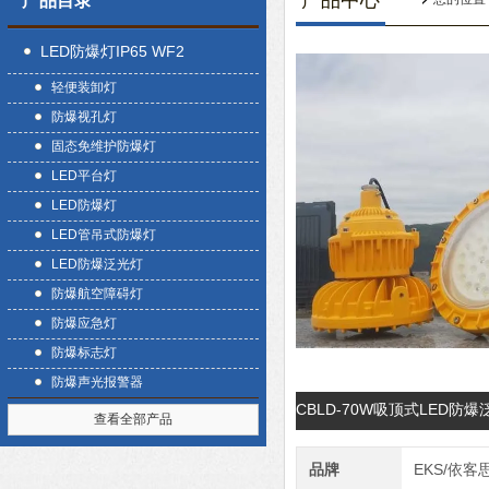
产品中心
产品目录
LED防爆灯IP65 WF2
轻便装卸灯
防爆视孔灯
固态免维护防爆灯
LED平台灯
LED防爆灯
LED管吊式防爆灯
LED防爆泛光灯
防爆航空障碍灯
防爆应急灯
防爆标志灯
防爆声光报警器
CBLD-70W吸顶式LED防
查看全部产品
品牌
EKS/依客