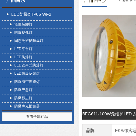
产品中心
产品目录
LED防爆灯IP65 WF2
轻便装卸灯
防爆视孔灯
固态免维护防爆灯
LED平台灯
LED防爆灯
LED管吊式防爆灯
LED防爆泛光灯
防爆航空障碍灯
防爆应急灯
防爆标志灯
防爆声光报警器
BFG611-100W免维护L
查看全部产品
品牌
EKS/依客