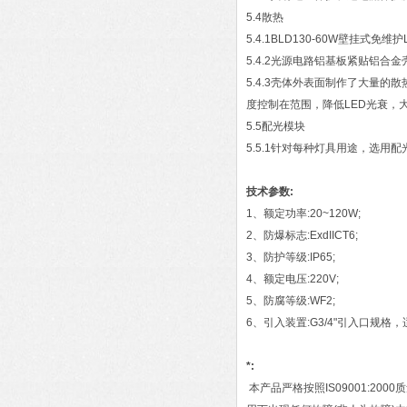
5.4散热
5.4.1BLD130-60W壁
5.4.2光源电路铝基板紧贴铝
5.4.3壳体外表面制作了大量
度控制在范围，降低LED光衰，
5.5配光模块
5.5.1针对每种灯具用途，选用
技术参数:
1、额定功率:20~120W;
2、防爆标志:ExdIICT6;
3、防护等级:IP65;
4、额定电压:220V;
5、防腐等级:WF2;
6、引入装置:G3/4"引入口规格，适
*:
本产品严格按照IS09001:2