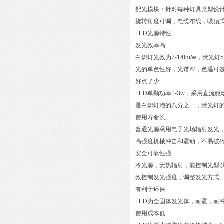
配光模块：针对每种灯具类型设
旋转角度可调，电缆布线，吸顶
LED光源特性
发光效率高
白炽灯光效为7-14lm/w，荧光灯5
光的单色性好，光谱窄，色温可
好点了少
LED单颗功率1-3w，采用直流
是白炽灯泡的八分之一，荧光灯
使用寿命长
普通光源采用电子光场辐射发光，
高强度机械冲击和震动，不易破
安全可靠性强
冷光源，无热辐射，能控制光型
效控制发光强度，调整发光方式
有利于环保
LED为全固体发光体，耐震，耐
使用成本低