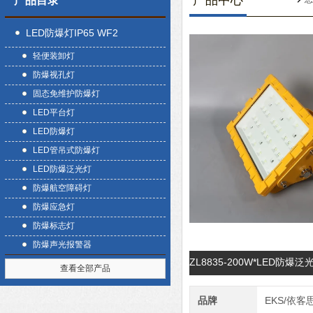
产品中心
产品目录
LED防爆灯IP65 WF2
轻便装卸灯
防爆视孔灯
固态免维护防爆灯
LED平台灯
LED防爆灯
LED管吊式防爆灯
LED防爆泛光灯
防爆航空障碍灯
防爆应急灯
防爆标志灯
防爆声光报警器
ZL8835-200W*LED防
查看全部产品
品牌
EKS/依客