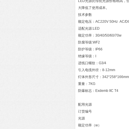
LED光源比传统光源价格稍高，
大降低了使用成本。
技术参数
额定电压：AC220V 50Hz AC/DC
适配光源:LED
额定功率：30/40/50/60/70w
防腐等级:WF2
防护等级：IP66
绝缘等级：I
进线口螺纹：G3/4
引入电缆外径：8-12mm
灯体外形尺寸：342*258*166mm
重量：7KG
防爆标志：Exdemb IIC T4
配用光源
订货编号
光源
额定功率（w）