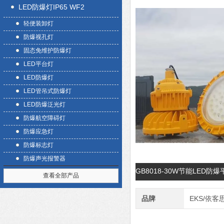
LED防爆灯IP65 WF2
轻便装卸灯
防爆视孔灯
固态免维护防爆灯
LED平台灯
LED防爆灯
LED管吊式防爆灯
LED防爆泛光灯
防爆航空障碍灯
防爆应急灯
防爆标志灯
防爆声光报警器
GB8018-30W节能LED
查看全部产品
品牌
EKS/依客