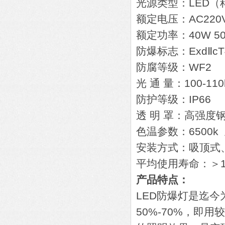
光源类型：LED（
额定电压：AC220V
额定功率：40W 50W
防爆标志：ExdⅡcT
防腐等级：WF2
光 通 量：100-110
防护等级：IP66
透 明 罩：高强度
色温参数：6500k
安装方式：吸顶式
平均使用寿命：＞10
产品特点：
LED防爆灯是迄
50%-70%，即