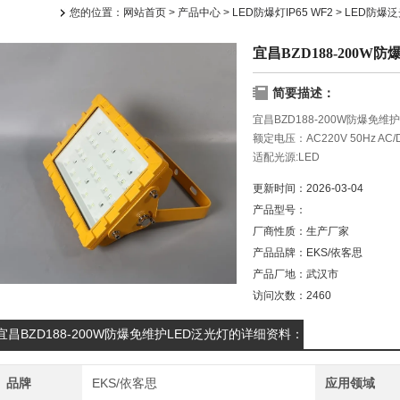
您的位置：
网站首页
>
产品中心
>
LED防爆灯IP65 WF2
>
LED防爆
宜昌BZD188-200W
简要描述：
宜昌BZD188-200W防爆免
额定电压：AC220V 50Hz AC/D
适配光源:LED
额定功率：30/40/50/60/70w1
更新时间：
2026-03-04
防腐等级:WF2
产品型号：
厂商性质：
生产厂家
产品品牌：
EKS/依客思
产品厂地：
武汉市
访问次数：
2460
宜昌BZD188-200W防爆免维护LED泛光灯的详细资料：
品牌
EKS/依客思
应用领域