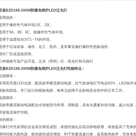
宜昌BZD188-200W防爆免维护LED泛光灯
适用场所：
适用于爆炸性气体环境1区、2区。
适用于IIA、IIB、IIC、级爆炸性气体环境。
适用于温度组别为T1--T4的环境。
适用于石油采炼，储存，化工，医药，及军事实施灯爆炸性危险场所。
用作厂区或道路照明。
三种规格可选产品可选，泛光（照明）灯，投光灯和马路灯
宜昌BZD188-200W防爆免维护LED泛光灯
性能特点：
光源模块：
采用高亮度LED光源，配高效率横流驱动电源，比气体放电灯节电达60%，LED组
基板热阻低，专门设计的模板电路，每单元故障不会影响其余组件的正常工作。
电源模块：
高效率横流驱动电源配合全智能型功率用、调制器，具有光通量补偿功能，减少光衰，
突波电流保护功能。
散热模块：
防爆灯外壳采用铝合金高压筹造成型，表面经抛丸后高压静电喷塑，有效提高了壳体
瞬间转换为面热源，散热面积成倍增加，利于热量迅速分散，提高散热效率，壳体表