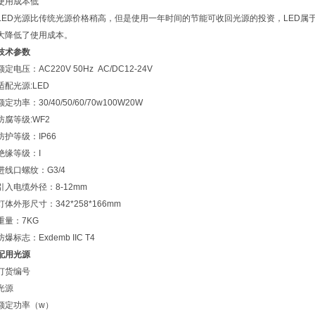
使用成本低
LED光源比传统光源价格稍高，但是使用一年时间的节能可收回光源的投资，LED属
大降低了使用成本。
技术参数
额定电压：AC220V 50Hz AC/DC12-24V
适配光源:LED
额定功率：30/40/50/60/70w100W20W
防腐等级:WF2
防护等级：IP66
绝缘等级：I
进线口螺纹：G3/4
引入电缆外径：8-12mm
灯体外形尺寸：342*258*166mm
重量：7KG
防爆标志：Exdemb IIC T4
配用光源
订货编号
光源
额定功率（w）