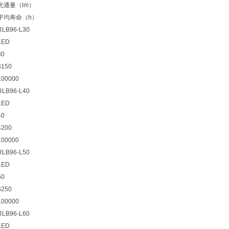
光通量（lm）
平均寿命（h）
RLB96-L30
LED
30
3150
100000
RLB96-L40
LED
40
4200
100000
RLB96-L50
LED
50
5250
100000
RLB96-L60
LED