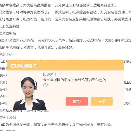
热鳞片密度高，大大提高散热面积，充分保证LED散热要求，适用寿命更长。
配光模块：针对每种灯具类型设计一体式结构，电源腔设有铰链，灯具安装更方便，
旋转角度可调，电缆布线，吸顶式，嵌入式安装立刻采用电缆和钢管布线，外露紧固
LED光源特性
发光效率高
白炽灯光效为7-14lm/w，荧光灯50-80lm/w，高压钠灯80-120lm/w，大部分的耗电
光的单色性好，光谱窄，色温可选定，显色性好。
好点了少
LED单颗功率1-3w，采用直流驱动，胆管驱动电压3-35v，电流0.35-1a，反应
是白炽灯泡的八分之一，荧光灯的二分之一。
欢迎您！
使用寿命长
来自局域网的朋友！有什么可以帮助您的
普通光源采用电子光场辐射发光，灯丝发光易烧，热沉积，光率减等缺点。而采用LE
吗？
高强度机械冲击和震动，不易破碎，理论寿命可以叨叨十万小时，可以大大降低灯具
安全可靠性强
冷光源，无热辐射，能控制光型以及发光角度，光色柔和，无眩光，不含汞，钠元素
效控制发光强度，调整发光方式。
有利于环保
LED为全固体发光体，耐震，耐冲击不易破碎，废弃物可回收，没有污染。