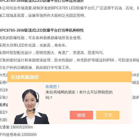
BPC8765-36W吸顶式LED防爆平台灯功率
适用场所
本公司结合市场需要,研制开发的BPC8765 LED防爆平台灯,广泛适用于石油、石
施工现场及装置，设施等场所作大面积泛光固定照明。
BPC8765-36W吸顶式LED防爆平台灯功率
机构特性
优良的防爆性能，可在各种易燃易爆场所安全使用。
采用大功率LED作光源，光效高，寿命长。
采用环照型配光设计，照明范围大、角度广、亮度高、照度均匀。
可靠的密封设计和表面喷涂处理，防水性能好，外壳防护等级达到IP66，可防浸水
可在户外的日晒雨淋、风吹雨打中可靠工作。
外壳采用高强度铝合金材料和材料，并且经过优化的结构设计，具有抗强力碰撞和冲
采用中间空心散热结构，加速空气对流，有效的控制各部件的温升，确保灯具能够稳
欢迎您！
经过精心的布局设计，灯具安装，接线方便，维护简单、快捷。
来自局域网的朋友！有什么可以帮助您的
安装方式可更具实际现场需要，选择通过顶盖上的螺纹实现弯杆安装或采用吸顶支架
吗？
技术参数
额定电压:220V 50HZ
光源(LED)额定功率:24W 36W 45W
光通量:1800/5200lm
平均使用寿命:100000h