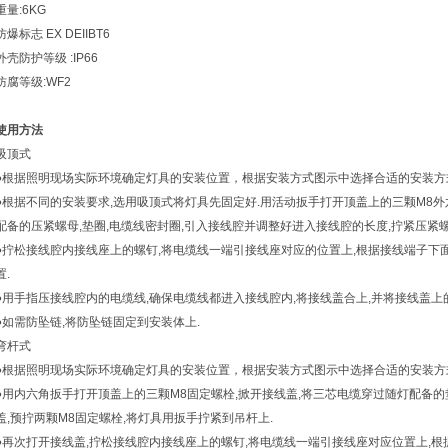
重量:6KG
防爆标志 EX DEIIBT6
外壳防护等级 :IP66
防腐等级:WF2
使用方法
吸顶式
●根据照明现场实际环境确定灯具的安装位置，根据安装方式图示中选择合适的安装方式
●根据不同的安装要求,选用吸顶式将灯具先固定好.用活动扳手打开顶盖上的三颗M8外
配备的压紧螺母,垫圈,电缆线密封圈,引入接线腔并调整好进入接线腔的长度,拧紧压紧
●拧松接线腔内接线座上的螺钉,将电缆线一端引接线座对应的位置上,根据接线端子
置.
●用手指压接线腔内的电缆线,确保电缆线都进入接线腔内,将接线盖合上,并将接线盖上的
●如需防坠链,将防坠链固定到安装体上.
弯杆式
●根据照明现场实际环境确定灯具的安装位置，根据安装方式图示中选择合适的安装方式
●用内六角扳手打开顶盖上的三颗M8固定螺栓,掀开接线盖,将三芯电缆穿过随灯配备的
盖,预拧两颗M8固定螺栓,将灯具用扳手拧紧到吊杆上.
●再次打开接线盖,拧松接线腔内接线座上的螺钉,将电缆线一端引接线座对应位置上,