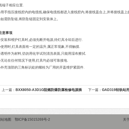
线端子相应位置.
●用手指压接线腔内的电缆线,确保电缆线都进入接线腔内,将接线盖合上,并将接线盖上的
●如需防坠链,将防坠链固定到安装体上。
注意事项
●安装和维护灯具时,必须先断开电源,待灯具冷却后进行.
●使用时,灯具表面有一定的温升,属正常现象,不得触摸.
●透明件为材料,切勿用化学试剂清洗表面,只能用湿布擦拭.
●无论在任何情况下使用,灯具均必须可靠接地.
●外壳顶部的三角标识处的螺栓为厂用的开盖维护紧固件.
上一篇：
BXX8050-A3D1G阻燃防爆防腐检修电源插
下一篇：
GAD319轻轨站
座箱
网站地图
鄂ICP备15015269号-2
关